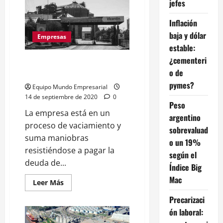
Afione
jefes
renunció
a
Inflación
la
presidencia
baja y dólar
del
Empresas
INTI
estable:
tras
denuncias
¿cementeri
Vicentin: Informe de un estafa
de
vaciamiento
o de
nacional
y
pymes?
conflictos
Equipo Mundo Empresarial
de
14 de septiembre de 2020
0
interés
Peso
La empresa está en un
argentino
proceso de vaciamiento y
sobrevaluad
suma maniobras
o un 19%
resistiéndose a pagar la
según el
deuda de...
Índice Big
Mac
Leer
Leer Más
más
acerca
Precarizaci
de
Vicentin:
ón laboral:
Informe