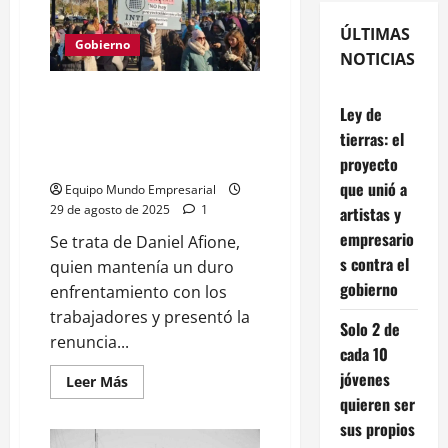
ÚLTIMAS
Gobierno
NOTICIAS
Daniel Afione renunció a la
Ley de
presidencia del INTI tras
tierras: el
denuncias de vaciamiento y
conflictos de interés
proyecto
que unió a
Equipo Mundo Empresarial
29 de agosto de 2025
1
artistas y
empresario
Se trata de Daniel Afione,
s contra el
quien mantenía un duro
gobierno
enfrentamiento con los
trabajadores y presentó la
Solo 2 de
renuncia...
cada 10
jóvenes
Leer
Leer Más
más
quieren ser
acerca
de
sus propios
Daniel