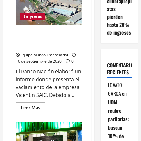
cuentapropi
de
un
stas
estafa
nacional
pierden
Empresas
hasta 28%
de ingresos
Vicentin y las maniobras que
llevan al proceso de su
vaciamiento
Equipo Mundo Empresarial
10 de septiembre de 2020
0
COMENTARIOS
El Banco Nación elaboró un
RECIENTES
informe donde presenta el
LOVATO
vaciamiento de la empresa
GARCA
en
Vicentin SAIC. Debido a...
UOM
Leer
Leer Más
reabre
más
acerca
paritarias:
de
Vicentin
buscan
y
las
10% de
maniobras