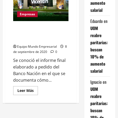
que
aumento
llevan
al
salarial
proceso
Empresas
de
su
Eduardo
en
vaciamiento
#VicentinGATE: Piden recusar al
UOM
juez del concurso y KPMG se
reabre
desentiende del balance 2019
paritarias:
Equipo Mundo Empresarial
8
buscan
de septiembre de 2020
0
10% de
Se conoció el informe final
aumento
elaborado a pedido del
salarial
Banco Nación en el que se
documenta cómo...
Ignacio
en
UOM
Leer
Leer Más
más
reabre
acerca
de
paritarias:
#VicentinGATE:
Piden
buscan
recusar
al
10% de