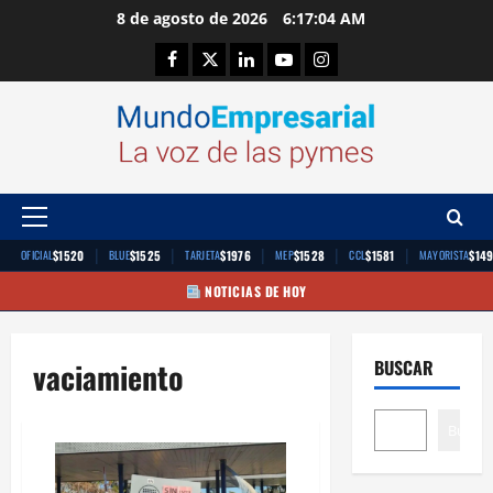
Saltar
8 de agosto de 2026
6:17:04 AM
al
Facebook
Twitter
Linkedin
Youtube
Instagram
contenido
Menú
principal
|
|
|
|
|
$1520
$1525
$1976
$1528
$1581
$14
OFICIAL
BLUE
TARJETA
MEP
CCL
MAYORISTA
NOTICIAS DE HOY
vaciamiento
BUSCAR
Buscar