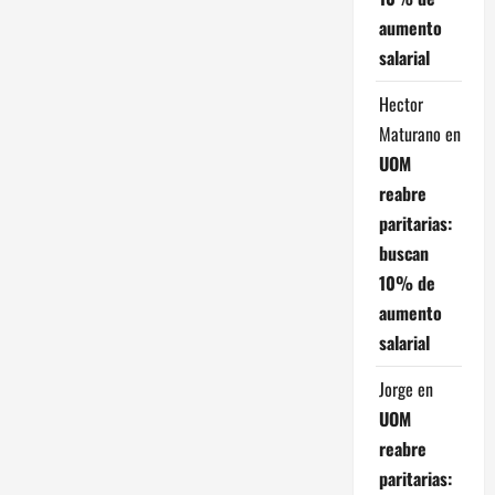
juez
del
aumento
concurso
y
salarial
KPMG
se
desentiende
Hector
del
Maturano
en
balance
2019
UOM
reabre
paritarias:
buscan
10% de
aumento
salarial
Jorge
en
UOM
reabre
paritarias: