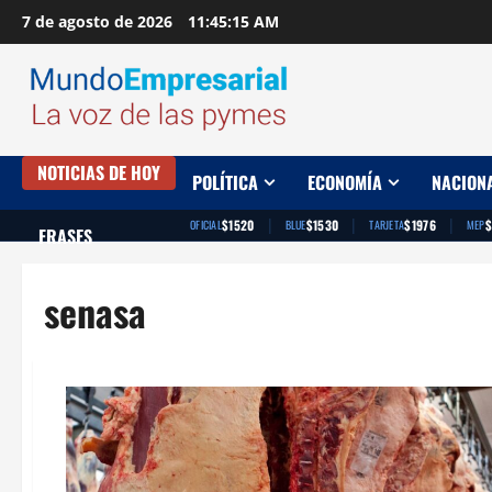
Saltar
7 de agosto de 2026
11:45:16 AM
al
contenido
NOTICIAS DE HOY
POLÍTICA
ECONOMÍA
NACION
|
|
|
$1520
$1530
$1976
$
OFICIAL
BLUE
TARJETA
MEP
FRASES
senasa