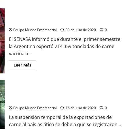
de
Cierran
las
Comercio exterior: Pronostican que China comprará más de
importaciones
de
US$ 15.000 millones de carne vacuna este año
cerdos
de
Equipo Mundo Empresarial
30 de julio de 2020
0
Alemania
por
El SENASA informó que durante el primer semestre,
foco
de
la Argentina exportó 214.359 toneladas de carne
peste
porcina
vacuna a...
africana
Leer
Leer Más
más
acerca
de
Comercio
exterior:
Pronostican
que
Coronavirus: Suspenden exportaciones de ocho frigoríficos a
China
China por registro de contagios
comprará
más
Equipo Mundo Empresarial
16 de julio de 2020
0
de
US$
La suspensión temporal de la exportaciones de
15.000
millones
carne al país asiático se debe a que se registraron...
de