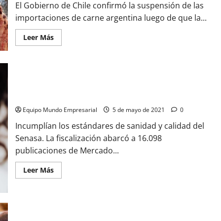
El Gobierno de Chile confirmó la suspensión de las
importaciones de carne argentina luego de que la...
Leer
Leer Más
más
acerca
de
Efecto
Milei:
Chile
El Gobierno le solicitó la remoción de 40.000 publicaciones
suspendió
la
irregulares a Mercado Libre y Facebook
importación
de
Equipo Mundo Empresarial
5 de mayo de 2021
0
carne
argentina
Incumplían los estándares de sanidad y calidad del
Senasa. La fiscalización abarcó a 16.098
publicaciones de Mercado...
Leer
Leer Más
más
acerca
de
El
Gobierno
le
El Senasa busca transparencia y avanza en el control sobre
solicitó