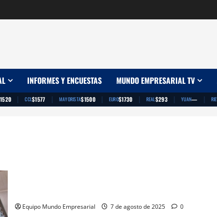
AL
INFORMES Y ENCUESTAS
MUNDO EMPRESARIAL TV
|
|
|
|
|
|
1520
$1577
$1500
$1730
$293
—
CCL
MAYORISTA
EURO
REAL
YUAN
RI
Efecto Milei: Chile suspendió la importación de carne
argentina
Equipo Mundo Empresarial
7 de agosto de 2025
0