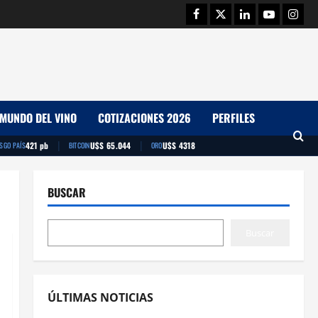
Facebook
Twitter
Linkedin
Youtube
Insta
MUNDO DEL VINO
COTIZACIONES 2026
PERFILES
|
|
421 pb
U$S 65.044
U$S 4318
ESGO PAÍS
BITCOIN
ORO
BUSCAR
Buscar
ÚLTIMAS NOTICIAS