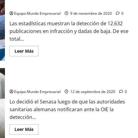
la
productos de comercios digitales
remoción
de
Equipo Mundo Empresarial
9 de noviembre de 2020
0
40.000
publicaciones
Las estadísticas muestran la detección de 12.632
irregulares
a
publicaciones en infracción y dadas de baja. De ese
Mercado
Libre
total...
y
Facebook
Leer
Leer Más
más
acerca
de
El
Senasa
Cierran las importaciones de cerdos de Alemania por foco de
busca
transparencia
peste porcina africana
y
avanza
Equipo Mundo Empresarial
12 de septiembre de 2020
0
en
el
Lo decidió el Senasa luego de que las autoridades
control
sobre
sanitarias alemanas notificaran ante la OIE la
productos
de
detección...
comercios
digitales
Leer
Leer Más
más
acerca