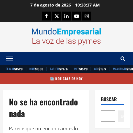
Saltar
7 de agosto de 2026
10:38:38 AM
al
Facebook
Twitter
Linkedin
Youtube
Instagram
contenido
Menú
principal
|
|
|
|
|
$1520
$1530
$1976
$1520
$1577
$15
OFICIAL
BLUE
TARJETA
MEP
CCL
MAYORISTA
NOTICIAS DE HOY
No se ha encontrado
BUSCAR
nada
Buscar
Parece que no encontramos lo