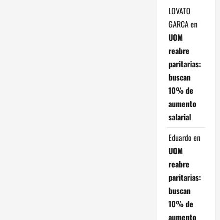
LOVATO
GARCA
en
UOM
reabre
paritarias:
buscan
10% de
aumento
salarial
Eduardo
en
UOM
reabre
paritarias:
buscan
10% de
aumento