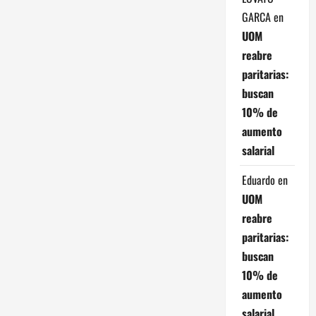
GARCA
en
UOM
reabre
paritarias:
buscan
10% de
aumento
salarial
Eduardo
en
UOM
reabre
paritarias:
buscan
10% de
aumento
salarial