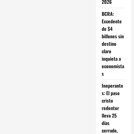
al
2026
Consejo
Agroindustrial
BCRA:
Excedente
de $4
billones sin
destino
claro
inquieta a
economista
s
Inoperante
s: El paso
cristo
redentor
lleva 25
días
cerrado,