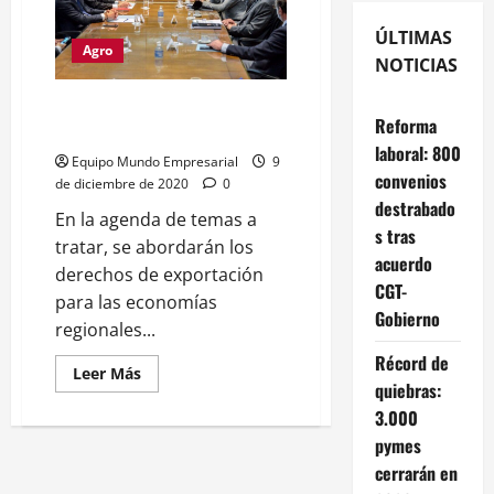
ÚLTIMAS
Agro
NOTICIAS
Nuevamente el Gobierno recibe
Reforma
al Consejo Agroindustrial
laboral: 800
Equipo Mundo Empresarial
9
convenios
de diciembre de 2020
0
destrabado
En la agenda de temas a
s tras
tratar, se abordarán los
acuerdo
derechos de exportación
CGT-
para las economías
Gobierno
regionales...
Récord de
Leer
Leer Más
quiebras:
más
acerca
3.000
de
Nuevamente
pymes
el
Gobierno
cerrarán en
recibe