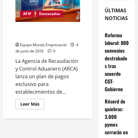
ÚLTIMAS
AFIP
Destacados
NOTICIAS
Plan de pagos ARCA: quiénes
Reforma
acceden y cómo hacerlo
laboral: 800
Equipo Mundo Empresarial
4
convenios
de junio de 2026
0
destrabado
La Agencia de Recaudación
s tras
y Control Aduanero (ARCA)
acuerdo
lanza un plan de pagos
CGT-
exclusivo para
Gobierno
establecimientos de...
Récord de
Leer
Leer Más
más
quiebras:
acerca
3.000
de
Plan
pymes
de
pagos
cerrarán en
ARCA: