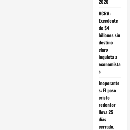
quiénes
2026
acceden
y
cómo
BCRA:
hacerlo
Excedente
de $4
billones sin
destino
claro
inquieta a
economista
s
Inoperante
s: El paso
cristo
redentor
lleva 25
días
cerrado,