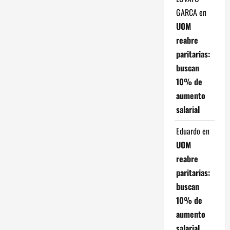
GARCA
en
UOM
reabre
paritarias:
buscan
10% de
aumento
salarial
Eduardo
en
UOM
reabre
paritarias:
buscan
10% de
aumento
salarial