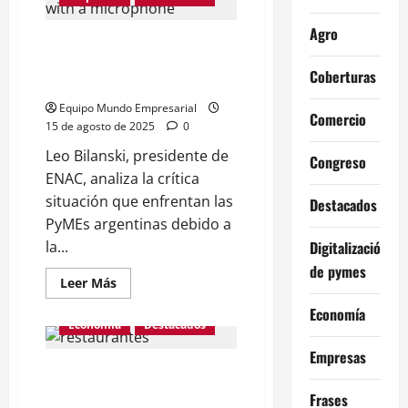
más
empresas
Agro
que
En Argentina cierran 40 PyMEs
el
COVID
por día, ya son 15.000 las
Coberturas
empresas cerradas
Equipo Mundo Empresarial
Comercio
15 de agosto de 2025
0
Leo Bilanski, presidente de
Congreso
ENAC, analiza la crítica
situación que enfrentan las
Destacados
PyMEs argentinas debido a
Digitalización
la...
de pymes
Leer
Leer Más
más
acerca
Economía
de
Economía
Destacados
En
Argentina
Empresas
cierran
“Peor que en 2001”: Ya
40
PyMEs
cerraron más de 100
por
Frases