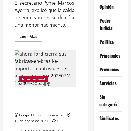
El secretario Pyme, Marcos
Opinión
Ayerra, explicó que la caída
de empleadores se debió a
Poder
una menor nacimiento...
Judicial
Leer
Leer Más
más
Política
acerca
de
El
Principales
gobierno
reconoce
que
Provincias
se
perdieron
13.000
Internacional
pymes
Servicios
en
el
2024,
Ford cierra sus fábricas en
Sin
hay
Brasil e importará autos desde
desconcierto
categoría
sobre
Argentina y Uruguay
el
impacto
Equipo Mundo Empresarial
Sindicatos
del
11 de enero de 2021
0
modelo
libertario
La empresa anunció a