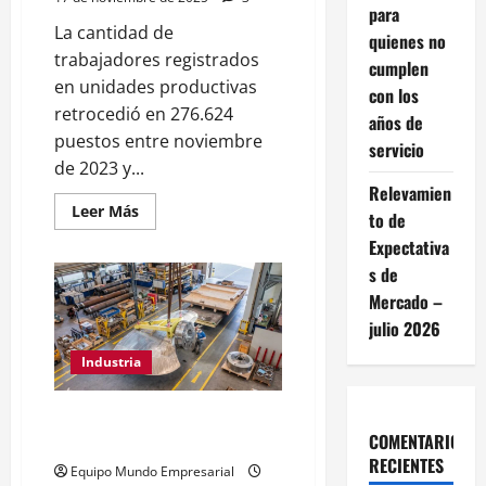
para
La cantidad de
quienes no
trabajadores registrados
cumplen
en unidades productivas
con los
retrocedió en 276.624
años de
puestos entre noviembre
servicio
de 2023 y...
Relevamien
Leer
Leer Más
to de
más
acerca
Expectativa
de
Ni
s de
una
Mercado –
pyme
menos:
julio 2026
Cerraron
casi
40
Industria
pymes
por
día
SKF cierra su planta en
hábil
del
COMENTARIOS
Tortugitas tras casi un siglo
Gobierno
RECIENTES
de
Equipo Mundo Empresarial
Javier