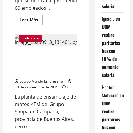
qué se dedicaba, pero tenía
salarial
60 empleados...
Ignacio
en
Leer
Leer Más
más
UOM
acerca
de
reabre
La
Industria
multinacional
paritarias:
de
EE.
buscan
UU.
La fábrica de motos KTM cerró
Magnera
10% de
su planta de Campana y
cierra
su
aumento
despidió a la mayoría de sus
planta
empleados
en
salarial
Pilar
Equipo Mundo Empresarial
y
se
Hector
13 de septiembre de 2025
0
va
del
Maturano
en
La planta de ensamblaje de
país
UOM
motos KTM del Grupo
reabre
Simpa en Campana,
paritarias:
provincia de Buenos Aires,
cerró...
buscan