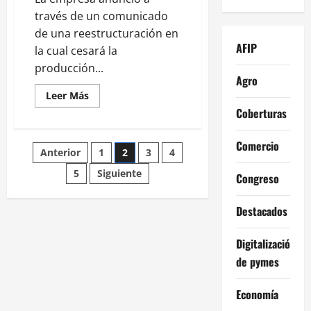
través de un comunicado
de una reestructuración en
AFIP
la cual cesará la
producción...
Agro
Leer
Leer Más
más
Coberturas
acerca
de
Ford
cierra
Comercio
Paginación
Anterior
1
2
3
4
sus
fábricas
en
5
Siguiente
de
Congreso
Brasil
e
importará
entradas
Destacados
autos
desde
Argentina
y
Digitalización
Uruguay
de pymes
Economía