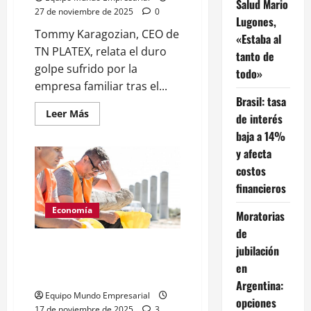
Salud Mario
27 de noviembre de 2025
0
Lugones,
Tommy Karagozian, CEO de
«Estaba al
TN PLATEX, relata el duro
tanto de
golpe sufrido por la
todo»
empresa familiar tras el...
Brasil: tasa
Leer
Leer Más
de interés
más
acerca
baja a 14%
de
y afecta
Karagozian:
El
costos
ejemplo
de
financieros
los
industriales
mileístas
Economía
Moratorias
que
ahora
de
se
Ni una pyme menos: Cerraron
jubilación
funden
y
casi 40 pymes por día hábil del
en
lloran
Gobierno de Javier Milei
por
Argentina:
redes
Equipo Mundo Empresarial
sociales
opciones
17 de noviembre de 2025
3