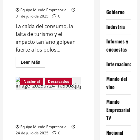
día,
restaurantes en el país
ya
son
Equipo Mundo Empresarial
Gobierno
15.000
31 de julio de 2025
0
las
empresas
Industria
La caída del consumo, la
cerradas
falta de turismo y el
Informes y
impacto tarifario golpean
encuestas
fuerte a los polos...
Leer
Leer Más
Internacional
más
acerca
de
Mundo del
“Peor
Nacional
Destacados
que
vino
en
2001”:
Ya
El gobierno reconoce que se
Mundo
cerraron
perdieron 13.000 pymes en el
más
Empresarial
de
2024, hay desconcierto sobre el
100
TV
impacto del modelo libertario
restaurantes
en
Equipo Mundo Empresarial
el
Nacional
país
24 de julio de 2025
0