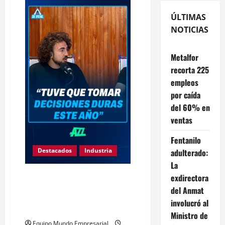
ÚLTIMAS
NOTICIAS
Metalfor
recorta 225
empleos
por caída
del 60% en
ventas
Fentanilo
Destacados
Industria
adulterado:
La
Karagozian: El ejemplo de los
exdirectora
industriales mileístas que ahora
del Anmat
se funden y lloran por redes
involucró al
sociales
Ministro de
Equipo Mundo Empresarial