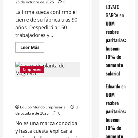
25 de octubre de 2025
0
Milei
LOVATO
La firma sueca confirmó el
GARCA
en
cierre de su fábrica tras 90
UOM
años. Despedirá a 150
reabre
trabajadores y...
paritarias:
Leer
Leer Más
buscan
más
acerca
10% de
de
aumento
SKF
cierra
Empresas
salarial
su
planta
en
La multinacional de EE. UU.
Eduardo
en
Tortugitas
tras
Magnera cierra su planta en
UOM
casi
Pilar y se va del país
un
reabre
siglo
Equipo Mundo Empresarial
3
paritarias:
de octubre de 2025
0
buscan
No es una marca conocida
10% de
y hasta cuesta explicar a
aumento