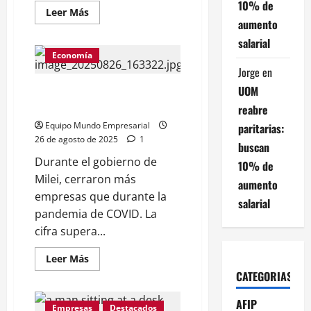
10% de
Leer
Leer Más
más
aumento
acerca
de
salarial
La
Economía
fábrica
de
Jorge
en
motos
UOM
KTM
Milei mató más empresas que el
cerró
COVID
reabre
su
planta
Equipo Mundo Empresarial
paritarias:
de
Campana
26 de agosto de 2025
1
buscan
y
despidió
Durante el gobierno de
10% de
a
la
Milei, cerraron más
aumento
mayoría
empresas que durante la
de
salarial
sus
pandemia de COVID. La
empleados
cifra supera...
Leer
Leer Más
más
CATEGORIAS
acerca
de
Milei
AFIP
mató
Empresas
Destacados