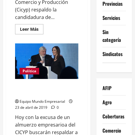
Comercio y Producción
Provincias
(Cicyp) respaldo la
candidadura de...
Servicios
Leer
Leer Más
Sin
más
acerca
categoría
de
El
círculo
Sindicatos
rojo
apuesta
pleno
a
María
Política
Eugenia
Vidal
El círculo rojo busca hoy
AFIP
respaldar a María Eugenia Vidal
Agro
Equipo Mundo Empresarial
23 de abril de 2019
0
Coberturas
Hoy con la excusa de un
almuerzo empresarioa del
Comercio
CICYP buscarán respaldar a