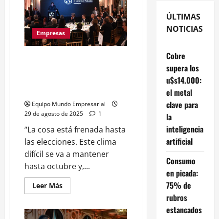
ÚLTIMAS
NOTICIAS
Empresas
Cobre
CICyP con Milei: los
supera los
empresarios creen que el ruido
financiero seguirá hasta las
u$s14.000:
elecciones
el metal
clave para
Equipo Mundo Empresarial
29 de agosto de 2025
1
la
inteligencia
“La cosa está frenada hasta
artificial
las elecciones. Este clima
difícil se va a mantener
Consumo
hasta octubre y,...
en picada:
75% de
Leer
Leer Más
más
rubros
acerca
de
estancados
CICyP