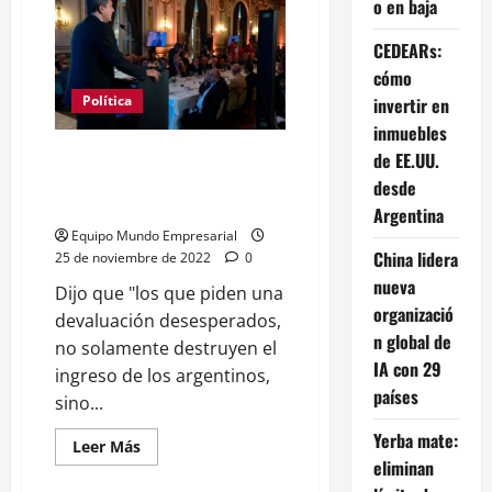
con
o en baja
Milei:
los
empresarios
CEDEARs:
creen
cómo
que
el
Política
invertir en
ruido
financiero
inmuebles
seguirá
hasta
Sergio Massa ante los ceos del
de EE.UU.
las
Cicyp: "Algunos de ustedes
elecciones
desde
actúan como cuervos"
Argentina
Equipo Mundo Empresarial
China lidera
25 de noviembre de 2022
0
nueva
Dijo que "los que piden una
organizació
devaluación desesperados,
n global de
no solamente destruyen el
IA con 29
ingreso de los argentinos,
países
sino...
Yerba mate:
Leer
Leer Más
más
eliminan
acerca
de