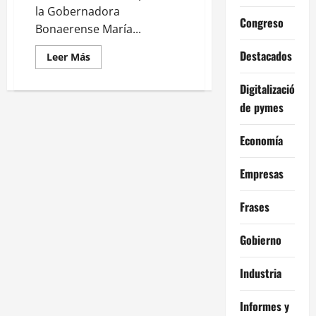
la Gobernadora
Congreso
Bonaerense María...
Destacados
Leer
Leer Más
más
acerca
de
Digitalización
El
círculo
de pymes
rojo
busca
hoy
Economía
respaldar
a
María
Empresas
Eugenia
Vidal
Frases
Gobierno
Industria
Informes y