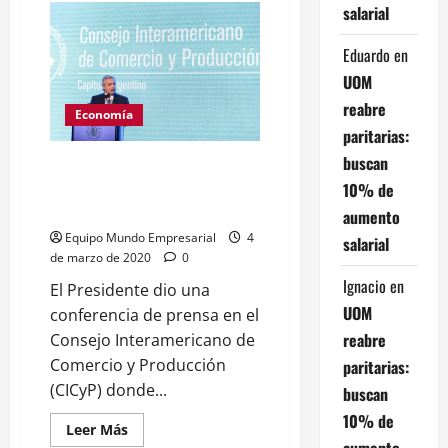
Alberto
salarial
Fernández
duro
con
Eduardo
en
los
UOM
empresarios:
"No
reabre
es
Economía
posible
paritarias:
que
los
buscan
precios
Alberto Fernández: “Cambiamos
sigan
la lógica de la especulación por
10% de
subiendo"
la lógica de la producción”
aumento
Equipo Mundo Empresarial
4
salarial
de marzo de 2020
0
Ignacio
en
El Presidente dio una
UOM
conferencia de prensa en el
reabre
Consejo Interamericano de
Comercio y Producción
paritarias:
(CICyP) donde...
buscan
10% de
Leer
Leer Más
más
aumento