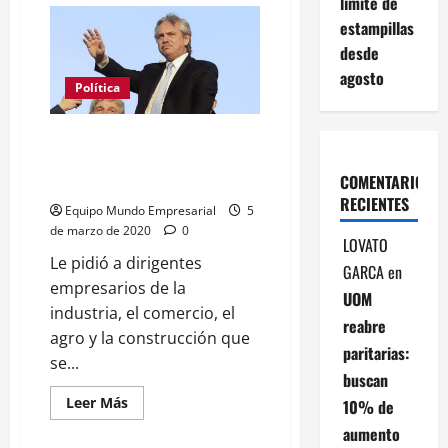
límite de
Sergio
estampillas
Massa
ante
desde
los
ceos
agosto
del
Política
Cicyp:
"Algunos
de
Alberto Fernández duro con los
ustedes
actúan
empresarios: "No es posible
como
COMENTARIOS
que los precios sigan subiendo"
cuervos"
RECIENTES
Equipo Mundo Empresarial
5
de marzo de 2020
0
LOVATO
Le pidió a dirigentes
GARCA
en
empresarios de la
UOM
industria, el comercio, el
reabre
agro y la construcción que
paritarias:
se...
buscan
Leer
Leer Más
10% de
más
acerca
aumento
de