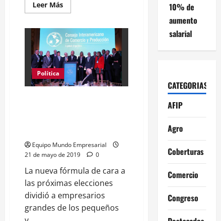
Leer
Leer Más
10% de
más
acerca
aumento
de
Al
salarial
igual
que
IDEA,
el
Cicyp
se
Política
corre
CATEGORIAS
del
macrismo
Desde el Consejo
y
AFIP
pide
Interamericano de Comercio y
responsabilidad
Producción, el G6 despreció la
para
Agro
evitar
fórmula Fernández-Fernández
más
sobresaltos
Equipo Mundo Empresarial
Coberturas
21 de mayo de 2019
0
La nueva fórmula de cara a
Comercio
las próximas elecciones
dividió a empresarios
Congreso
grandes de los pequeños
y...
Destacados