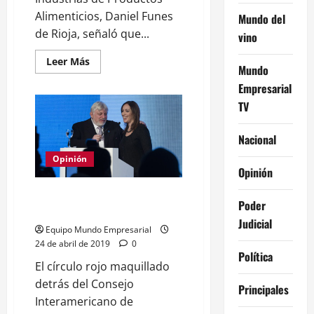
Alimenticios, Daniel Funes
Mundo del
de Rioja, señaló que...
vino
Leer
Leer Más
Mundo
más
acerca
Empresarial
de
Funes
TV
de
Rioja
abre
Nacional
el
paraguas
y
Opinión
alerta
Opinión
que
"puede
El círculo rojo apuesta pleno a
haber
Poder
problemas"
María Eugenia Vidal
con
Judicial
el
Equipo Mundo Empresarial
abastecimiento
24 de abril de 2019
0
de
Política
Precios
El círculo rojo maquillado
Esenciales
detrás del Consejo
Principales
Interamericano de