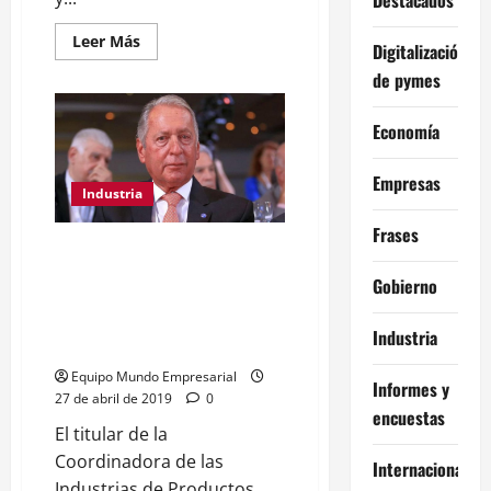
Leer
Leer Más
Digitalización
más
acerca
de pymes
de
Desde
el
Economía
Consejo
Interamericano
de
Comercio
Empresas
y
Industria
Producción,
el
Frases
G6
Funes de Rioja abre el paraguas
despreció
la
y alerta que "puede haber
Gobierno
fórmula
problemas" con el
Fernández-
Fernández
abastecimiento de Precios
Industria
Esenciales
Equipo Mundo Empresarial
Informes y
27 de abril de 2019
0
encuestas
El titular de la
Coordinadora de las
Internacional
Industrias de Productos