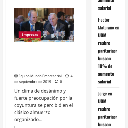
acerca
de
salarial
Alberto
Fernández:
“Cambiamos
Hector
la
lógica
Maturano
en
de
UOM
la
Empresas
especulación
reabre
por
la
Al igual que IDEA, el Cicyp se
paritarias:
lógica
de
corre del macrismo y pide
buscan
la
responsabilidad para evitar más
producción”
10% de
sobresaltos
aumento
Equipo Mundo Empresarial
4
salarial
de septiembre de 2019
0
Un clima de desánimo y
Jorge
en
fuerte preocupación por la
UOM
coyuntura se percibió en el
reabre
clásico almuerzo
paritarias:
organizado...
buscan