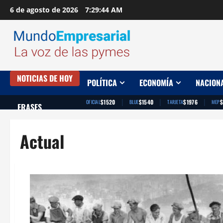
Saltar
6 de agosto de 2026
7:29:44 AM
al
contenido
NOTICIAS DE HOY
POLÍTICA
ECONOMÍA
NACION
|
|
|
$1520
$1540
$1976
$
OFICIAL
BLUE
TARJETA
MEP
FRASES
Actual