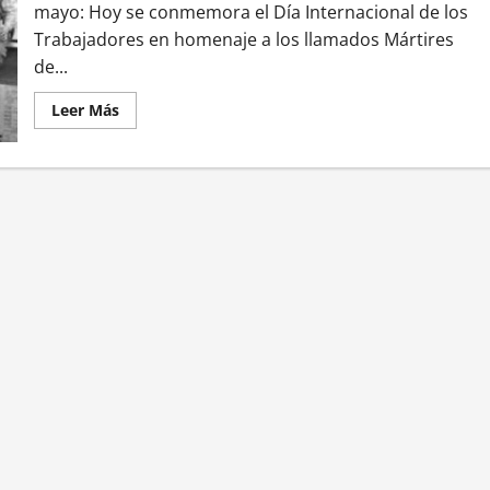
mayo: Hoy se conmemora el Día Internacional de los
Trabajadores en homenaje a los llamados Mártires
de...
Leer
Leer Más
más
acerca
de
1
de
mayo:
Por
qué
se
celebra
el
Día
Internacional
del
Trabajo
–
Mundo
Empresarial