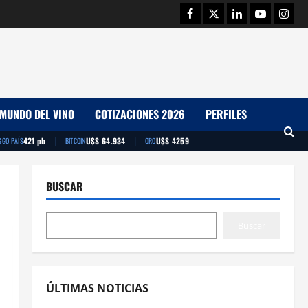
Facebook
Twitter
Linkedin
Youtube
Insta
MUNDO DEL VINO
COTIZACIONES 2026
PERFILES
|
|
421 pb
U$S 64.934
U$S 4259
SGO PAÍS
BITCOIN
ORO
BUSCAR
Buscar
ÚLTIMAS NOTICIAS