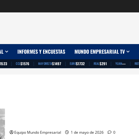
AL
INFORMES Y ENCUESTAS
MUNDO EMPRESARIAL TV
|
|
|
|
|
|
1523
$1576
$1497
$1732
$291
—
CCL
MAYORISTA
EURO
REAL
YUAN
RIE
1 de mayo: Por qué se celebra el Día Internacional del Trabajo
– Mundo Empresarial
Equipo Mundo Empresarial
1 de mayo de 2026
0