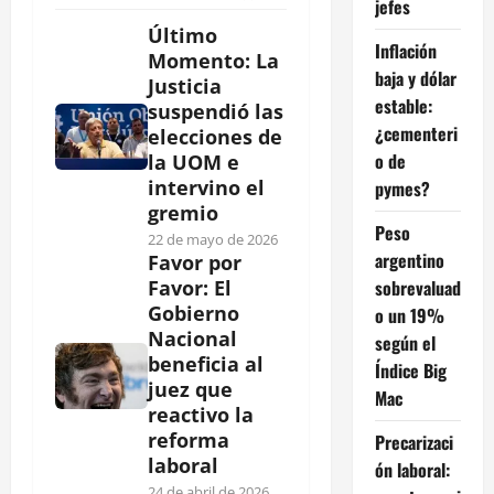
jefes
Último
Inflación
Momento: La
baja y dólar
Justicia
estable:
suspendió las
¿cementeri
elecciones de
o de
la UOM e
intervino el
pymes?
gremio
Peso
22 de mayo de 2026
argentino
Favor por
sobrevaluad
Favor: El
Gobierno
o un 19%
Nacional
según el
beneficia al
Índice Big
juez que
Mac
reactivo la
reforma
Precarizaci
laboral
ón laboral:
24 de abril de 2026