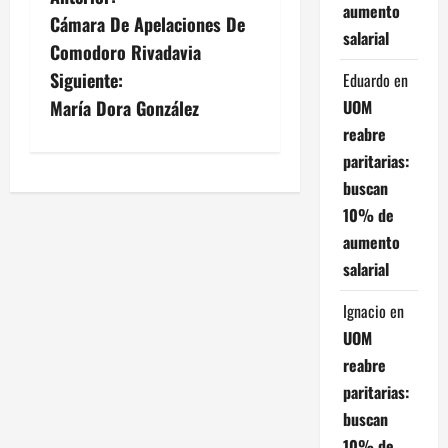
N
aumento
Cámara De Apelaciones De
a
salarial
Comodoro Rivadavia
v
Siguiente:
Eduardo
en
UOM
María Dora González
e
reabre
g
paritarias:
buscan
a
10% de
aumento
c
salarial
i
Ignacio
en
ó
UOM
reabre
n
paritarias:
d
buscan
10% de