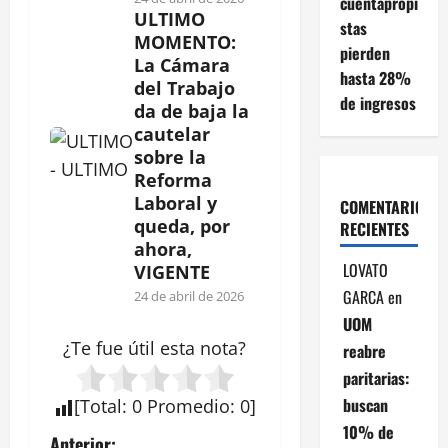
cuentapropi
ULTIMO
stas
MOMENTO:
pierden
La Cámara
hasta 28%
del Trabajo
de ingresos
da de baja la
cautelar
sobre la
Reforma
Laboral y
COMENTARIOS
queda, por
RECIENTES
ahora,
LOVATO
VIGENTE
GARCA
en
24 de abril de 2026
UOM
¿Te fue útil esta
nota
?
reabre
paritarias:
buscan
[
Total
:
0
Promedio
:
0
]
10% de
Anterior: