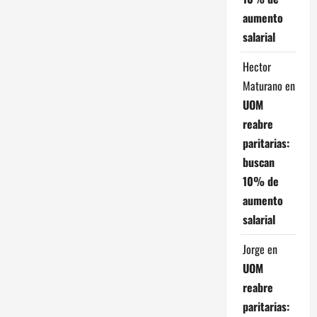
e
aumento
e
salarial
n
Hector
Maturano
en
t
UOM
r
reabre
paritarias:
a
buscan
10% de
d
aumento
a
salarial
s
Jorge
en
UOM
reabre
paritarias: