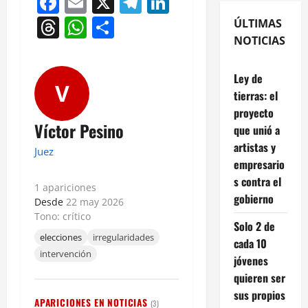
Facebook
Email
X
Telegram
LinkedIn
Threads
WhatsApp
Compartir
ÚLTIMAS
NOTICIAS
Ley de
V
tierras: el
proyecto
Víctor Pesino
que unió a
artistas y
Juez
empresario
s contra el
1 apariciones
gobierno
Desde
22 may 2026
Tono: crítico
Solo 2 de
elecciones
irregularidades
cada 10
intervención
jóvenes
quieren ser
sus propios
APARICIONES EN NOTICIAS
(3)