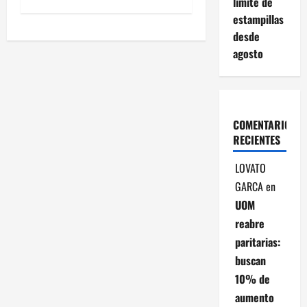
límite de
e
estampillas
desde
g
agosto
a
c
i
COMENTARIOS
RECIENTES
ó
LOVATO
n
GARCA
en
UOM
d
reabre
e
paritarias:
buscan
e
10% de
n
aumento