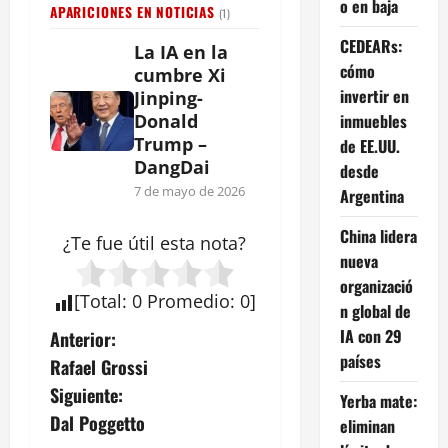
o en baja
APARICIONES EN NOTICIAS
(1)
CEDEARs:
La IA en la
cómo
cumbre Xi
invertir en
Jinping-
inmuebles
Donald
Trump –
de EE.UU.
DangDai
desde
7 de mayo de 2026
Argentina
China lidera
¿Te fue útil esta
nota
?
nueva
organizació
[
Total
:
0
Promedio
:
0
]
n global de
N
IA con 29
Anterior:
países
Rafael Grossi
a
Siguiente:
Yerba mate:
v
Dal Poggetto
eliminan