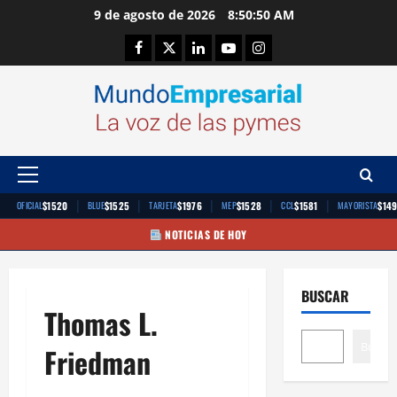
Saltar
9 de agosto de 2026
8:50:51 AM
al
Facebook
Twitter
Linkedin
Youtube
Instagram
contenido
Menú
principal
|
|
|
|
|
$1520
$1525
$1976
$1528
$1581
$14
OFICIAL
BLUE
TARJETA
MEP
CCL
MAYORISTA
NOTICIAS DE HOY
BUSCAR
Thomas L.
Buscar
Friedman