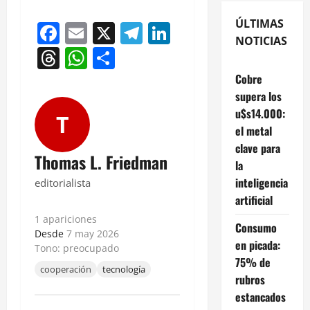
ÚLTIMAS
Facebook
Email
X
Telegram
LinkedIn
NOTICIAS
Threads
WhatsApp
Compartir
Cobre
supera los
u$s14.000:
T
el metal
clave para
Thomas L. Friedman
la
inteligencia
editorialista
artificial
1 apariciones
Consumo
Desde
7 may 2026
en picada:
Tono: preocupado
75% de
cooperación
tecnología
rubros
estancados