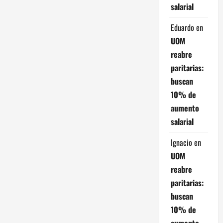
salarial
t
Eduardo
en
r
UOM
reabre
a
paritarias:
d
buscan
10% de
a
aumento
s
salarial
Ignacio
en
UOM
reabre
paritarias:
buscan
10% de
aumento