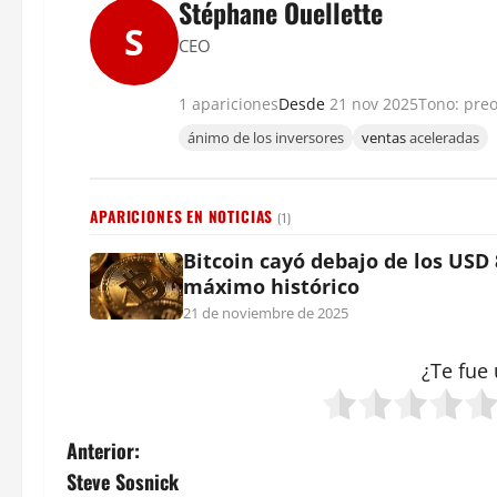
Stéphane Ouellette
S
CEO
1 apariciones
Desde
21 nov 2025
Tono: pre
ánimo de los inversores
ventas
aceleradas
APARICIONES EN NOTICIAS
(1)
Bitcoin cayó debajo de los USD
máximo histórico
21 de noviembre de 2025
¿Te fue 
N
Anterior:
Steve Sosnick