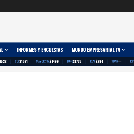
AL
INFORMES Y ENCUESTAS
MUNDO EMPRESARIAL TV
|
|
|
|
|
|
1528
$1581
$1499
$1735
$294
—
CCL
MAYORISTA
EURO
REAL
YUAN
RIE
App
artir