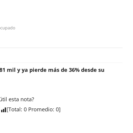
ocupado
 81 mil y ya pierde más de 36% desde su
útil esta
nota
?
[
Total
:
0
Promedio
:
0
]