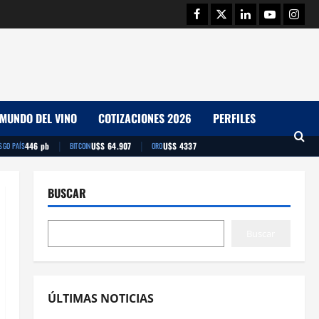
Facebook
Twitter
Linkedin
Youtube
Insta
MUNDO DEL VINO
COTIZACIONES 2026
PERFILES
|
|
446 pb
U$S 64.907
U$S 4337
SGO PAÍS
BITCOIN
ORO
BUSCAR
Buscar
ÚLTIMAS NOTICIAS