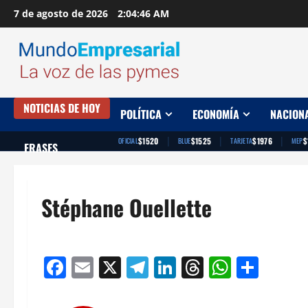
Saltar
7 de agosto de 2026
2:04:47 AM
al
contenido
NOTICIAS DE HOY
POLÍTICA
ECONOMÍA
NACION
|
|
|
$1520
$1525
$1976
$
OFICIAL
BLUE
TARJETA
MEP
FRASES
Stéphane Ouellette
Facebook
Email
X
Telegram
LinkedIn
Threads
Whats
Comp