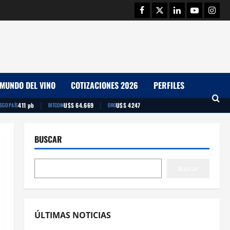
Facebook
Twitter
Linkedin
Youtube
Insta
MUNDO DEL VINO
COTIZACIONES 2026
PERFILES
|
|
411 pb
U$S 64.669
U$S 4247
ESGO PAÍS
BITCOIN
ORO
BUSCAR
Buscar
ÚLTIMAS NOTICIAS