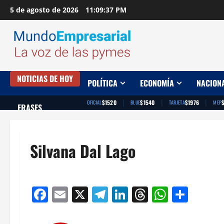
Saltar
5 de agosto de 2026
11:09:38 PM
al
contenido
NOTICIAS DE HOY
POLÍTICA
ECONOMÍA
NACION
|
|
|
$1520
$1540
$1976
OFICIAL
BLUE
TARJETA
MEP
FRASES
Silvana Dal Lago
Facebook
Email
X
Telegram
LinkedIn
Threads
Whats
Comp