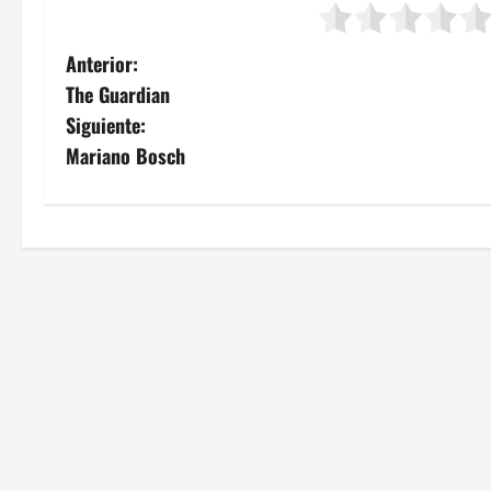
N
Anterior:
The Guardian
a
Siguiente:
v
Mariano Bosch
e
g
a
c
i
ó
n