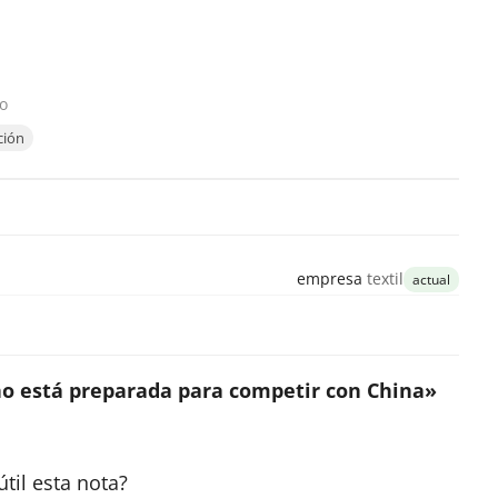
co
ción
empresa
textil
actual
no está preparada para competir con China»
útil esta
nota
?