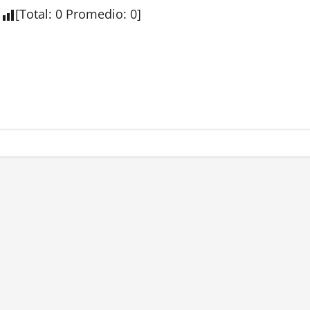
[
Total
:
0
Promedio
:
0
]