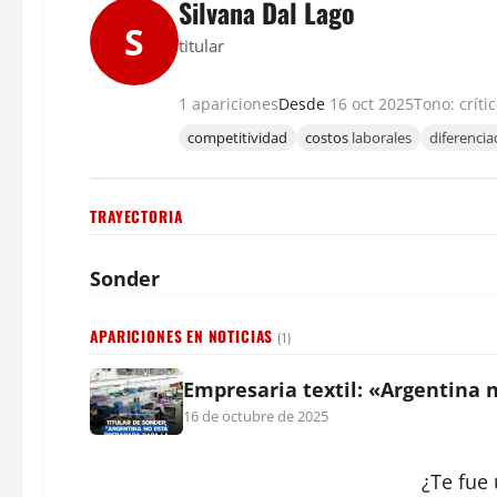
Silvana Dal Lago
S
titular
1 apariciones
Desde
16 oct 2025
Tono: críti
competitividad
costos
laborales
diferencia
TRAYECTORIA
Sonder
APARICIONES EN NOTICIAS
(1)
Empresaria textil: «Argentina 
16 de octubre de 2025
¿Te fue 