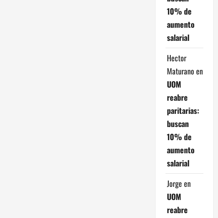
r
10% de
a
aumento
salarial
d
Hector
a
Maturano
en
s
UOM
reabre
paritarias:
buscan
10% de
aumento
salarial
Jorge
en
UOM
reabre