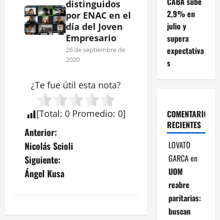
CABA sube
distinguidos
2,9% en
por ENAC en el
julio y
día del Joven
Empresario
supera
expectativa
26 de septiembre de
2020
s
¿Te fue útil esta
nota
?
[
Total
:
0
Promedio
:
0
]
COMENTARIOS
RECIENTES
N
Anterior:
LOVATO
Nicolás Scioli
a
GARCA
en
Siguiente:
v
UOM
Ángel Kusa
reabre
e
paritarias:
buscan
g