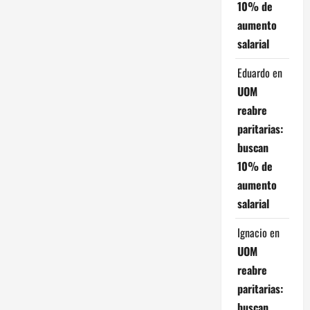
10% de
a
aumento
salarial
c
Eduardo
en
i
UOM
ó
reabre
paritarias:
n
buscan
d
10% de
aumento
e
salarial
e
Ignacio
en
n
UOM
reabre
t
paritarias:
buscan