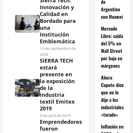
Sierra Tech:
de
Innovación y
Argentina
Calidad en
con Huawei
Bordado para
una
Mercado
Institución
Libre: caída
Emblemática
del 5% en
13 de septiembre de
Wall Street
2024
por baja en
SIERRA TECH
márgenes
estará
presente en
Ahora
la exposición
Caputo dice
de la
que no le
industria
dijo a los
textil Emitex
industriales
2019
«tarado»
9 de abril de 2019
Emprendedores
Inflación en
fueron