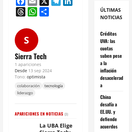
Facebook
Email
X
Telegram
LinkedIn
Threads
WhatsApp
Compartir
ÚLTIMAS
NOTICIAS
Créditos
S
UVA: las
cuotas
Sierra Tech
suben pese
a la
1 apariciones
inflación
Desde
13 sep 2024
Tono:
optimista
desacelerad
a
colaboración
tecnología
liderazgo
China
desafía a
EE.UU. y
APARICIONES EN NOTICIAS
(3)
defiende
La UBA Elige
acuerdos