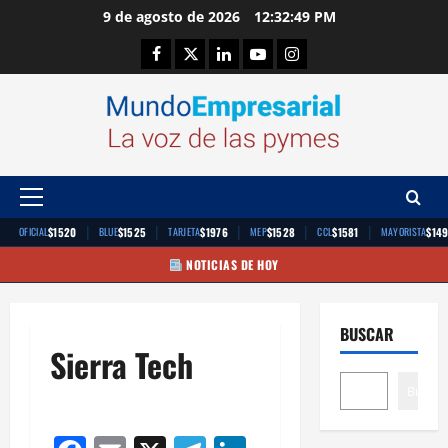
Saltar
9 de agosto de 2026
12:32:50 PM
al
Facebook
Twitter
Linkedin
Youtube
Instagram
contenido
Menú
principal
|
|
|
|
|
$1520
$1525
$1976
$1528
$1581
$14
OFICIAL
BLUE
TARJETA
MEP
CCL
MAYORISTA
NOTICIAS DE HOY
BUSCAR
Sierra Tech
Buscar