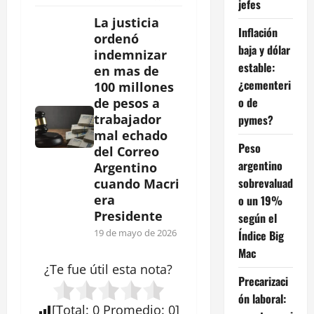
jefes
La justicia
Inflación
ordenó
baja y dólar
indemnizar
estable:
en mas de
¿cementeri
100 millones
o de
de pesos a
trabajador
pymes?
mal echado
Peso
del Correo
argentino
Argentino
sobrevaluad
cuando Macri
era
o un 19%
Presidente
según el
19 de mayo de 2026
Índice Big
Mac
¿Te fue útil esta
nota
?
Precarizaci
ón laboral:
[
Total
:
0
Promedio
:
0
]