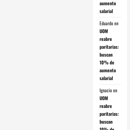
d
aumento
salarial
e
Eduardo
en
e
UOM
n
reabre
paritarias:
t
buscan
r
10% de
aumento
a
salarial
d
Ignacio
en
a
UOM
reabre
s
paritarias:
buscan
10% de