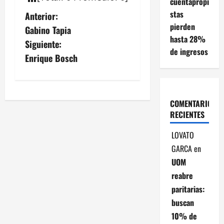
cuentapropi
N
stas
Anterior:
pierden
Gabino Tapia
a
hasta 28%
Siguiente:
de ingresos
v
Enrique Bosch
e
g
COMENTARIOS
RECIENTES
a
LOVATO
c
GARCA
en
i
UOM
reabre
ó
paritarias:
buscan
n
10% de