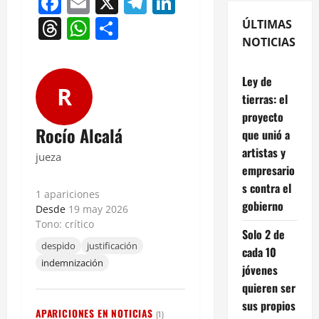
Facebook
Email
X
Telegram
LinkedIn
Threads
WhatsApp
Compartir
ÚLTIMAS
NOTICIAS
Ley de
R
tierras: el
proyecto
Rocío Alcalá
que unió a
artistas y
jueza
empresario
s contra el
1 apariciones
gobierno
Desde
19 may 2026
Tono: crítico
Solo 2 de
despido
justificación
cada 10
indemnización
jóvenes
quieren ser
sus propios
APARICIONES EN NOTICIAS
(1)