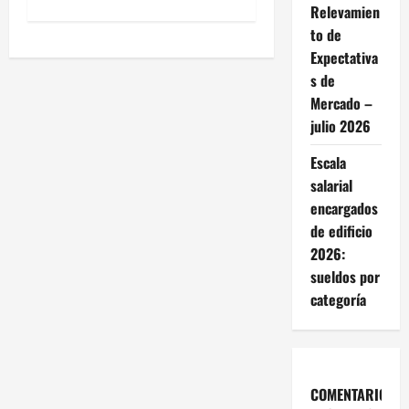
Relevamien
e
to de
g
Expectativa
s de
a
Mercado –
julio 2026
c
Escala
i
salarial
ó
encargados
de edificio
n
2026:
sueldos por
d
categoría
e
e
COMENTARIOS
n