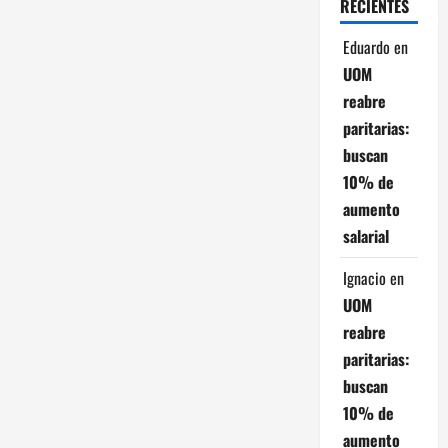
RECIENTES
t
Eduardo
en
r
UOM
reabre
a
paritarias:
buscan
d
10% de
a
aumento
salarial
s
Ignacio
en
UOM
reabre
paritarias:
buscan
10% de
aumento