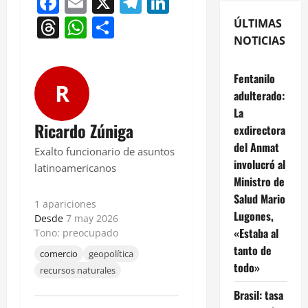
Facebook
Email
X
Telegram
LinkedIn
Threads
WhatsApp
Compartir
ÚLTIMAS
NOTICIAS
Fentanilo
R
adulterado:
La
Ricardo Zúniga
exdirectora
del Anmat
Exalto funcionario de asuntos
involucró al
latinoamericanos
Ministro de
Salud Mario
1 apariciones
Lugones,
Desde
7 may 2026
«Estaba al
Tono: preocupado
tanto de
comercio
geopolítica
todo»
recursos naturales
Brasil: tasa