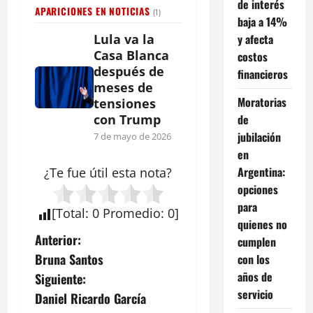
de interés
APARICIONES EN NOTICIAS
(1)
baja a 14%
y afecta
Lula va la
Casa Blanca
costos
después de
financieros
meses de
Moratorias
tensiones
de
con Trump
jubilación
7 de mayo de 2026
en
Argentina:
¿Te fue útil esta
nota
?
opciones
para
[
Total
:
0
Promedio
:
0
]
quienes no
N
Anterior:
cumplen
Bruna Santos
con los
a
años de
Siguiente:
servicio
v
Daniel Ricardo García