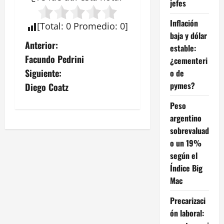
jefes
Inflación
[
Total
:
0
Promedio
:
0
]
baja y dólar
N
Anterior:
estable:
Facundo Pedrini
¿cementeri
a
Siguiente:
o de
v
pymes?
Diego Coatz
Peso
e
argentino
g
sobrevaluad
o un 19%
a
según el
Índice Big
c
Mac
i
Precarizaci
ó
ón laboral: