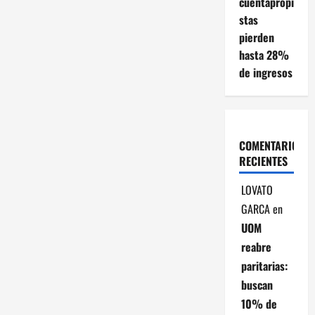
cuentapropi
n
stas
pierden
d
hasta 28%
e
de ingresos
e
n
COMENTARIOS
t
RECIENTES
r
LOVATO
GARCA
en
a
UOM
reabre
d
paritarias:
a
buscan
10% de
s