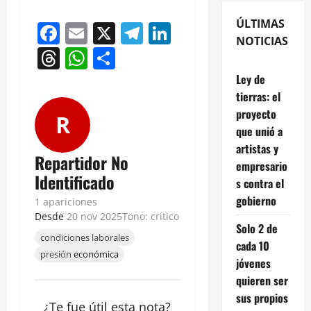
ÚLTIMAS
Facebook
Email
X
Telegram
LinkedIn
NOTICIAS
Threads
WhatsApp
Compartir
Ley de
tierras: el
proyecto
R
que unió a
artistas y
Repartidor No
empresario
Identificado
s contra el
gobierno
1 apariciones
Desde
20 nov 2025
Tono: crítico
Solo 2 de
condiciones laborales
cada 10
presión
económica
jóvenes
quieren ser
sus propios
¿Te fue útil esta
nota
?