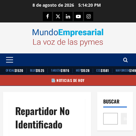
Saltar
8 de agosto de 2026
5:14:20 PM
al
Facebook
Twitter
Linkedin
Youtube
Instagram
contenido
Menú
principal
|
|
|
|
|
$1520
$1525
$1976
$1528
$1581
$14
OFICIAL
BLUE
TARJETA
MEP
CCL
MAYORISTA
NOTICIAS DE HOY
BUSCAR
Repartidor No
Buscar
Identificado