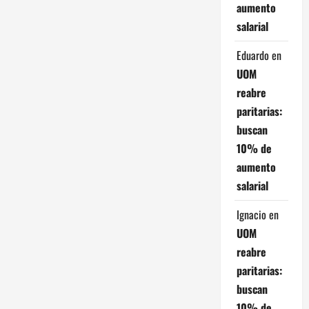
aumento
salarial
Eduardo
en
UOM
reabre
paritarias:
buscan
10% de
aumento
salarial
Ignacio
en
UOM
reabre
paritarias:
buscan
10% de