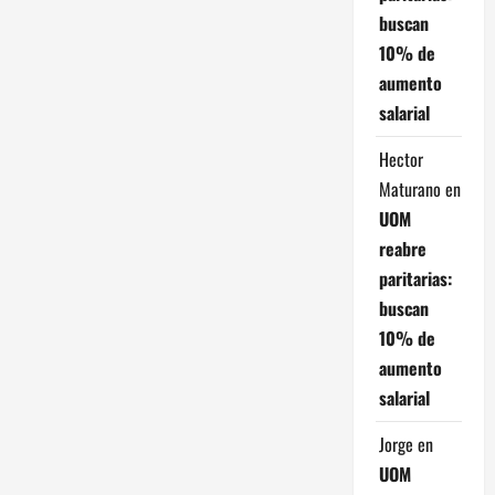
ó
buscan
10% de
n
aumento
d
salarial
e
Hector
Maturano
en
e
UOM
n
reabre
paritarias:
t
buscan
r
10% de
aumento
a
salarial
d
Jorge
en
a
UOM