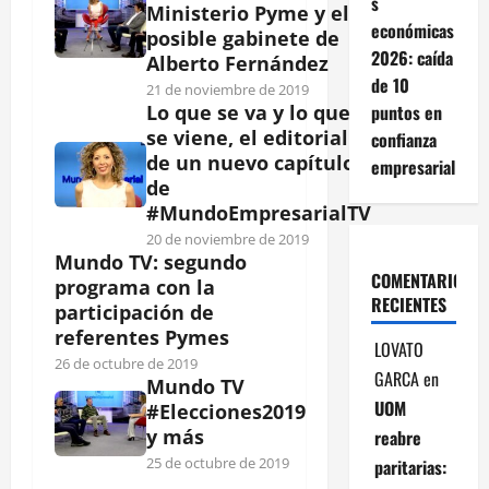
s
Ministerio Pyme y el
económicas
posible gabinete de
2026: caída
Alberto Fernández
de 10
21 de noviembre de 2019
puntos en
Lo que se va y lo que
se viene, el editorial
confianza
de un nuevo capítulo
empresarial
de
#MundoEmpresarialTV
20 de noviembre de 2019
Mundo TV: segundo
COMENTARIOS
programa con la
RECIENTES
participación de
referentes Pymes
LOVATO
26 de octubre de 2019
GARCA
en
Mundo TV
UOM
#Elecciones2019
y más
reabre
25 de octubre de 2019
paritarias: