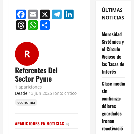
ÚLTIMAS
Facebook
Email
X
Telegram
LinkedIn
NOTICIAS
Threads
WhatsApp
Compartir
Morosidad
Sistémica y
el Círculo
R
Vicioso de
las Tasas de
Referentes Del
Interés
Sector Pyme
Clase media
1 apariciones
sin
Desde
13 jun 2025
Tono: crítico
confianza:
economía
dólares
guardados
frenan
APARICIONES EN NOTICIAS
(6)
reactivació