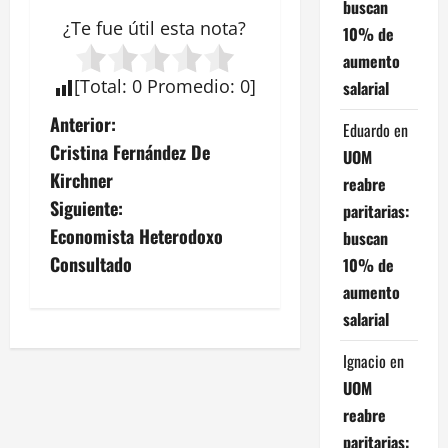
buscan
¿Te fue útil esta
nota
?
10% de
aumento
[
Total
:
0
Promedio
:
0
]
salarial
N
Anterior:
Eduardo
en
Cristina Fernández De
UOM
a
Kirchner
reabre
v
Siguiente:
paritarias:
Economista Heterodoxo
buscan
e
Consultado
10% de
g
aumento
salarial
a
Ignacio
en
c
UOM
i
reabre
paritarias: