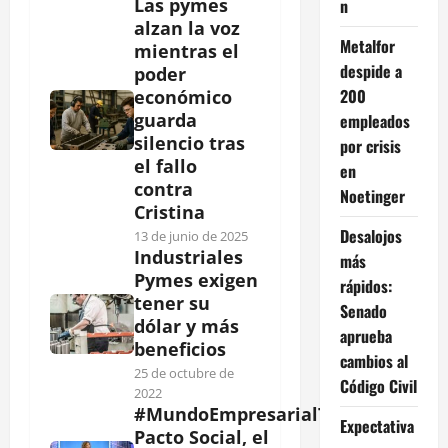
Las pymes
n
alzan la voz
Metalfor
mientras el
despide a
poder
200
económico
guarda
empleados
silencio tras
por crisis
el fallo
en
contra
Noetinger
Cristina
Desalojos
13 de junio de 2025
Industriales
más
Pymes exigen
rápidos:
tener su
Senado
dólar y más
aprueba
beneficios
cambios al
25 de octubre de
Código Civil
2022
#MundoEmpresarialTV
Expectativa
Pacto Social, el