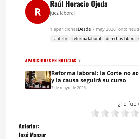
Raúl Horacio Ojeda
R
juez laboral
1 apariciones
Desde
7 may 2026
Tono: neut
cautelar
reforma laboral
derechos laborale
APARICIONES EN NOTICIAS
(1)
Reforma laboral: la Corte no ac
y la causa seguirá su curso
7 de mayo de 2026
¿Te fue 
N
Anterior:
José Manzur