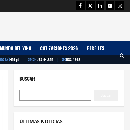
Facebook
Twitter
Linkedin
Youtube
Insta
MUNDO DEL VINO
COTIZACIONES 2026
PERFILES
|
|
451 pb
U$S 64.855
U$S 4348
SGO PAÍS
BITCOIN
ORO
BUSCAR
Buscar
ÚLTIMAS NOTICIAS