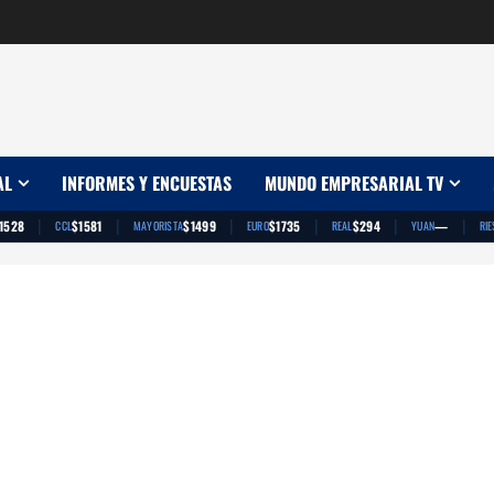
AL
INFORMES Y ENCUESTAS
MUNDO EMPRESARIAL TV
|
|
|
|
|
|
1528
$1581
$1499
$1735
$294
—
CCL
MAYORISTA
EURO
REAL
YUAN
RIE
App
artir