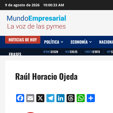
Saltar
9 de agosto de 2026
10:00:34 AM
al
contenido
NOTICIAS DE HOY
POLÍTICA
ECONOMÍA
NACION
|
|
|
$1520
$1525
$1976
$
OFICIAL
BLUE
TARJETA
MEP
FRASES
Raúl Horacio Ojeda
Facebook
Email
X
Telegram
LinkedIn
Threads
Whats
Comp