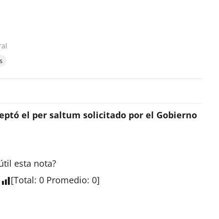
ral
s
eptó el per saltum solicitado por el Gobierno
útil esta
nota
?
[
Total
:
0
Promedio
:
0
]