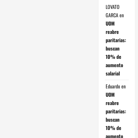
d
LOVATO
a
GARCA
en
UOM
s
reabre
paritarias:
buscan
10% de
aumento
salarial
Eduardo
en
UOM
reabre
paritarias:
buscan
10% de
aumento