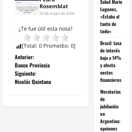
Salud Mario
Rosemblat
Lugones,
24 de mayo de 2026
«Estaba al
tanto de
¿Te fue útil esta
nota
?
todo»
Brasil: tasa
[
Total
:
0
Promedio
:
0
]
de interés
N
Anterior:
baja a 14%
Banco Provincia
y afecta
a
costos
Siguiente:
financieros
v
Nicolás Quintana
Moratorias
e
de
g
jubilación
en
a
Argentina:
opciones