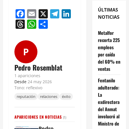
ÚLTIMAS
Facebook
Email
X
Telegram
LinkedIn
NOTICIAS
Threads
WhatsApp
Compartir
Metalfor
recorta 225
empleos
P
por caída
del 60% en
Pedro Rosemblat
ventas
1 apariciones
Fentanilo
Desde
24 may 2026
adulterado:
Tono: reflexivo
La
reputación
relaciones
éxito
exdirectora
del Anmat
involucró al
APARICIONES EN NOTICIAS
(1)
Ministro de
Pedro