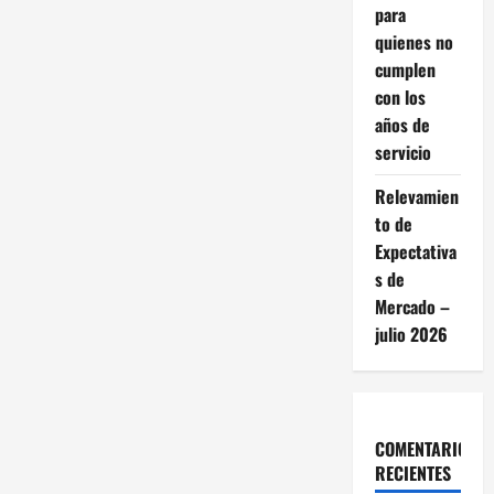
c
para
i
quienes no
cumplen
ó
con los
años de
n
servicio
d
Relevamien
e
to de
Expectativa
e
s de
Mercado –
n
julio 2026
t
r
COMENTARIOS
a
RECIENTES