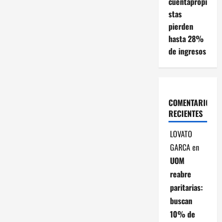
cuentapropi
a
stas
pierden
c
hasta 28%
de ingresos
i
ó
n
COMENTARIOS
RECIENTES
d
LOVATO
e
GARCA
en
e
UOM
reabre
n
paritarias:
t
buscan
10% de