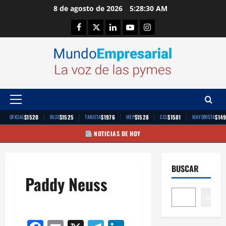
Saltar
8 de agosto de 2026
5:28:30 AM
al
Facebook
Twitter
Linkedin
Youtube
Instagram
contenido
Menú
principal
|
|
|
|
|
$1520
$1525
$1976
$1528
$1581
$14
OFICIAL
BLUE
TARJETA
MEP
CCL
MAYORISTA
NOTICIAS DE HOY
BUSCAR
Paddy Neuss
Buscar