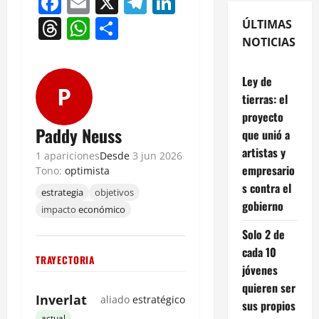
Facebook
Email
X
Telegram
LinkedIn
Threads
WhatsApp
Compartir
ÚLTIMAS
NOTICIAS
Ley de
P
tierras: el
proyecto
Paddy Neuss
que unió a
artistas y
1 apariciones
Desde
3 jun 2026
empresario
Tono:
optimista
s contra el
estrategia
objetivos
gobierno
impacto
económico
Solo 2 de
cada 10
TRAYECTORIA
jóvenes
quieren ser
Inverlat
aliado
estratégico
sus propios
actual