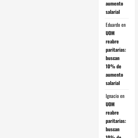
r
aumento
a
salarial
d
Eduardo
en
UOM
a
reabre
s
paritarias:
buscan
10% de
aumento
salarial
Ignacio
en
UOM
reabre
paritarias:
buscan
10% de