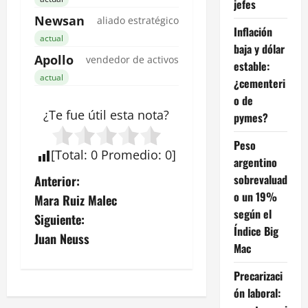
jefes
Newsan
aliado estratégico
Inflación
actual
baja y dólar
Apollo
vendedor de activos
estable:
actual
¿cementeri
o de
¿Te fue útil esta
nota
?
pymes?
Peso
[
Total
:
0
Promedio
:
0
]
argentino
N
sobrevaluad
Anterior:
o un 19%
Mara Ruiz Malec
a
según el
Siguiente:
Índice Big
v
Juan Neuss
Mac
e
Precarizaci
ón laboral:
g