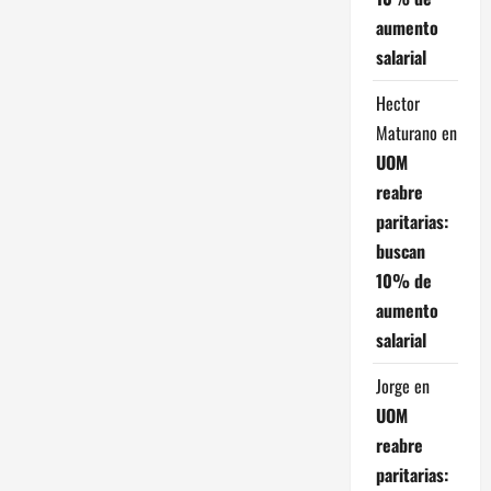
s
aumento
salarial
Hector
Maturano
en
UOM
reabre
paritarias:
buscan
10% de
aumento
salarial
Jorge
en
UOM
reabre
paritarias: