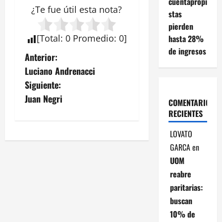
cuentapropi
¿Te fue útil esta
nota
?
stas
pierden
[
Total
:
0
Promedio
:
0
]
hasta 28%
de ingresos
N
Anterior:
Luciano Andrenacci
a
Siguiente:
v
Juan Negri
COMENTARIOS
RECIENTES
e
LOVATO
g
GARCA
en
a
UOM
reabre
c
paritarias:
i
buscan
10% de