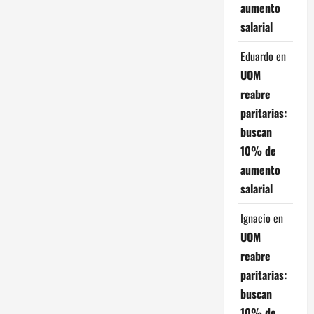
ó
aumento
salarial
n
Eduardo
en
d
UOM
e
reabre
paritarias:
e
buscan
n
10% de
aumento
t
salarial
r
Ignacio
en
a
UOM
reabre
d
paritarias:
a
buscan
10% de