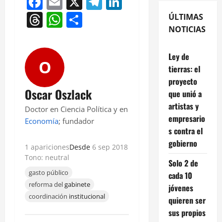
Facebook
Email
X
Telegram
LinkedIn
Threads
WhatsApp
Compartir
ÚLTIMAS
NOTICIAS
Ley de
O
tierras: el
proyecto
Oscar Oszlack
que unió a
artistas y
Doctor en Ciencia Política y en
empresario
Economía
; fundador
s contra el
gobierno
1 apariciones
Desde
6 sep 2018
Tono: neutral
Solo 2 de
gasto público
cada 10
reforma del
gabinete
jóvenes
coordinación
institucional
quieren ser
sus propios