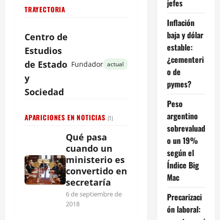
jefes
TRAYECTORIA
Inflación
baja y dólar
Centro de
estable:
Estudios
¿cementeri
de
Estado
Fundador
actual
o de
y
pymes?
Sociedad
Peso
argentino
APARICIONES EN NOTICIAS
(1)
sobrevaluad
Qué pasa
o un 19%
cuando un
según el
ministerio es
Índice Big
convertido en
Mac
secretaría
6 de septiembre de
Precarizaci
2018
ón laboral: