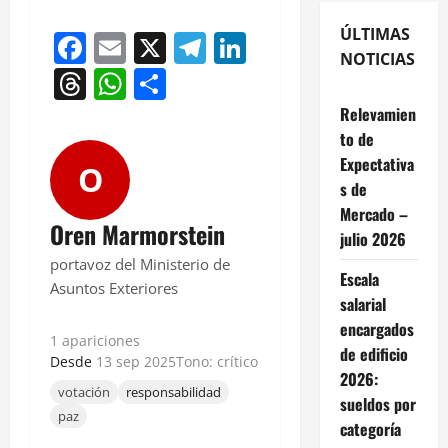
ÚLTIMAS
Facebook
Email
X
Telegram
LinkedIn
NOTICIAS
Threads
WhatsApp
Compartir
Relevamien
to de
Expectativa
O
s de
Mercado –
Oren Marmorstein
julio 2026
portavoz del Ministerio de
Escala
Asuntos Exteriores
salarial
encargados
1 apariciones
de edificio
Desde
13 sep 2025
Tono: crítico
2026:
votación
responsabilidad
sueldos por
paz
categoría