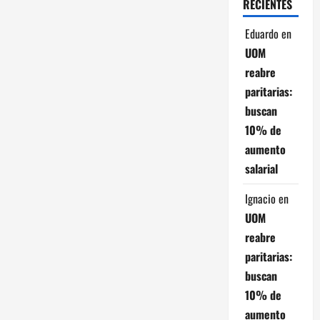
n
RECIENTES
d
Eduardo
en
UOM
e
reabre
e
paritarias:
buscan
n
10% de
aumento
t
salarial
r
Ignacio
en
a
UOM
reabre
d
paritarias:
a
buscan
10% de
s
aumento