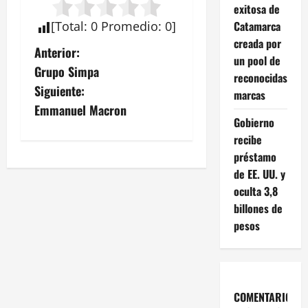
exitosa de
Catamarca
[
Total
:
0
Promedio
:
0
]
creada por
N
Anterior:
un pool de
Grupo Simpa
reconocidas
a
Siguiente:
marcas
v
Emmanuel Macron
Gobierno
e
recibe
préstamo
g
de EE. UU. y
oculta 3,8
a
billones de
c
pesos
i
ó
COMENTARIOS