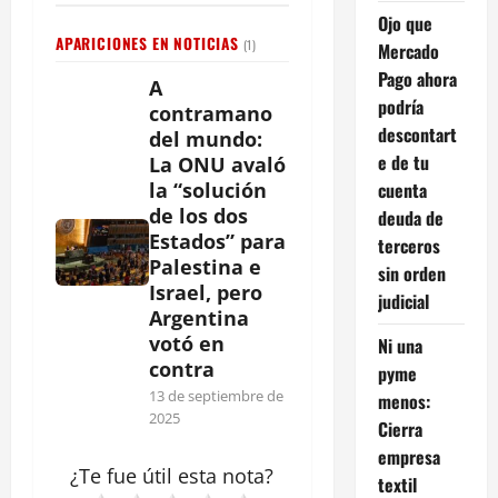
Ojo que
APARICIONES EN NOTICIAS
(1)
Mercado
Pago ahora
A
podría
contramano
descontart
del mundo:
e de tu
La ONU avaló
cuenta
la “solución
de los dos
deuda de
Estados” para
terceros
Palestina e
sin orden
Israel, pero
judicial
Argentina
votó en
Ni una
contra
pyme
13 de septiembre de
menos:
2025
Cierra
empresa
¿Te fue útil esta
nota
?
textil