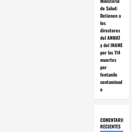
Ministerio
a
de Salud:
c
Detienen a
los
i
directores
del ANMAT
ó
y del INAME
n
por las 114
muertes
d
por
fentanilo
e
contaminad
e
o
n
t
COMENTARIOS
r
RECIENTES