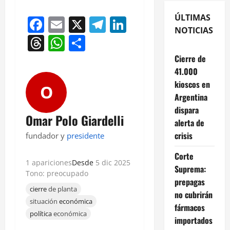
ÚLTIMAS
Facebook
Email
X
Telegram
LinkedIn
NOTICIAS
Threads
WhatsApp
Compartir
Cierre de
41.000
kioscos en
O
Argentina
dispara
Omar Polo Giardelli
alerta de
crisis
fundador y
presidente
Corte
1 apariciones
Desde
5 dic 2025
Suprema:
Tono: preocupado
prepagas
cierre
de planta
no cubrirán
situación
económica
fármacos
política
económica
importados