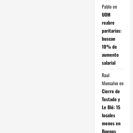
a
Pablo
en
UOM
d
reabre
paritarias:
a
buscan
s
10% de
aumento
salarial
Raul
Monsalvo
en
Cierre de
Tostado y
Le Blé: 15
locales
menos en
Buenos