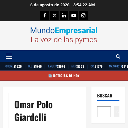
Saltar
6 de agosto de 2026
8:54:23 AM
al
Facebook
Twitter
Linkedin
Youtube
Instagram
contenido
Menú
principal
|
|
|
|
|
$1520
$1540
$1976
$1523
$1576
$14
OFICIAL
BLUE
TARJETA
MEP
CCL
MAYORISTA
NOTICIAS DE HOY
BUSCAR
Omar Polo
Buscar
Giardelli