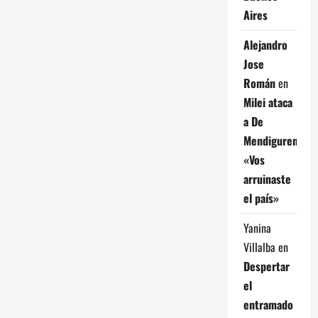
Aires
Alejandro
Jose
Román
en
Milei ataca
a De
Mendiguren:
«Vos
arruinaste
el país»
Yanina
Villalba
en
Despertar
el
entramado