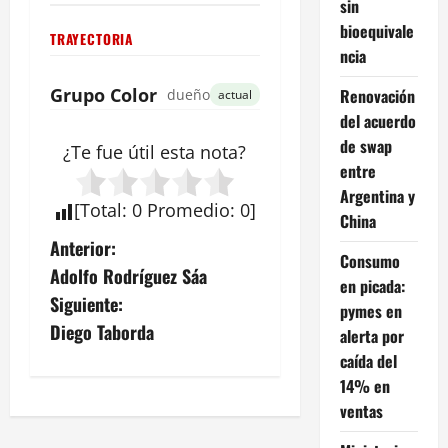
sin
bioequivale
TRAYECTORIA
ncia
Grupo Color
Renovación
dueño
actual
del acuerdo
de swap
¿Te fue útil esta
nota
?
entre
Argentina y
[
Total
:
0
Promedio
:
0
]
China
N
Anterior:
Consumo
Adolfo Rodríguez Sáa
a
en picada:
Siguiente:
pymes en
v
Diego Taborda
alerta por
caída del
e
14% en
ventas
g