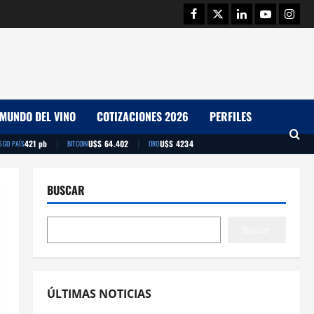
Facebook
Twitter
Linkedin
Youtube
Insta
MUNDO DEL VINO
COTIZACIONES 2026
PERFILES
|
|
421 pb
U$S 64.402
U$S 4234
SGO PAÍS
BITCOIN
ORO
BUSCAR
Buscar
ÚLTIMAS NOTICIAS