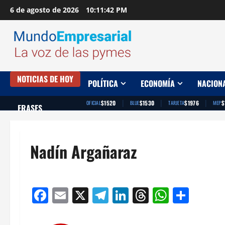
Saltar
6 de agosto de 2026
10:11:43 PM
al
contenido
NOTICIAS DE HOY
POLÍTICA
ECONOMÍA
NACION
|
|
|
$1520
$1530
$1976
$
OFICIAL
BLUE
TARJETA
MEP
FRASES
Nadín Argañaraz
Facebook
Email
X
Telegram
LinkedIn
Threads
Whats
Comp