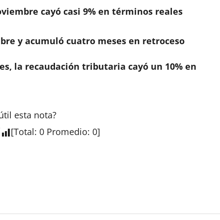
oviembre cayó casi 9% en términos reales
bre y acumuló cuatro meses en retroceso
es, la recaudación tributaria cayó un 10% en
útil esta
nota
?
[
Total
:
0
Promedio
:
0
]