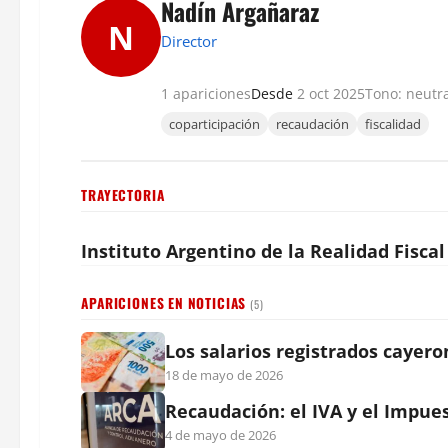
Nadín Argañaraz
N
Director
1 apariciones
Desde
2 oct 2025
Tono: neutr
coparticipación
recaudación
fiscalidad
TRAYECTORIA
Instituto Argentino de la Realidad Fiscal 
APARICIONES EN NOTICIAS
(5)
Los salarios registrados cayer
18 de mayo de 2026
Recaudación: el IVA y el Impue
4 de mayo de 2026