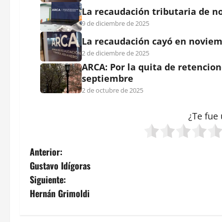
La recaudación tributaria de n
9 de diciembre de 2025
La recaudación cayó en noviem
2 de diciembre de 2025
ARCA: Por la quita de retencion
septiembre
2 de octubre de 2025
¿Te fue 
N
Anterior:
Gustavo Idígoras
a
Siguiente:
v
Hernán Grimoldi
e