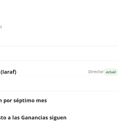
al
(Iaraf)
Director
actual
on por séptimo mes
sto a las Ganancias siguen