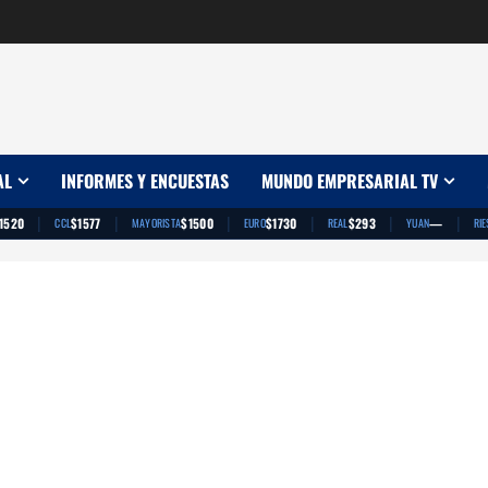
AL
INFORMES Y ENCUESTAS
MUNDO EMPRESARIAL TV
|
|
|
|
|
|
1520
$1577
$1500
$1730
$293
—
CCL
MAYORISTA
EURO
REAL
YUAN
RIE
App
artir