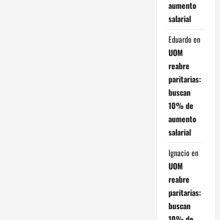
aumento
t
salarial
r
Eduardo
en
a
UOM
reabre
d
paritarias:
a
buscan
10% de
s
aumento
salarial
Ignacio
en
UOM
reabre
paritarias:
buscan
10% de