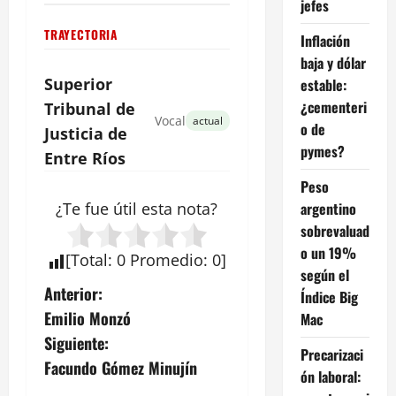
jefes
TRAYECTORIA
Inflación
baja y dólar
Superior
estable:
¿cementeri
Tribunal de
Vocal
actual
o de
Justicia de
pymes?
Entre
Ríos
Peso
argentino
¿Te fue útil esta
nota
?
sobrevaluad
o un 19%
[
Total
:
0
Promedio
:
0
]
según el
N
Anterior:
Índice Big
Emilio Monzó
Mac
a
Siguiente:
Precarizaci
v
Facundo Gómez Minujín
ón laboral: