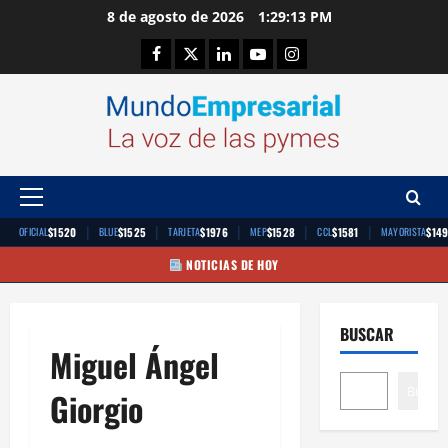
Saltar
8 de agosto de 2026
1:29:13 PM
al
Facebook
Twitter
Linkedin
Youtube
Instagram
contenido
Menú
principal
|
|
|
|
|
$1520
$1525
$1976
$1528
$1581
$14
OFICIAL
BLUE
TARJETA
MEP
CCL
MAYORISTA
NOTICIAS DE HOY
BUSCAR
Miguel Ángel
Buscar
Giorgio