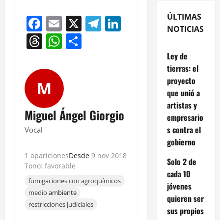
ÚLTIMAS
Facebook
Email
X
Telegram
LinkedIn
NOTICIAS
Threads
WhatsApp
Compartir
Ley de
tierras: el
proyecto
M
que unió a
artistas y
Miguel Ángel Giorgio
empresario
s contra el
Vocal
gobierno
1 apariciones
Desde
9 nov 2018
Solo 2 de
Tono: favorable
cada 10
fumigaciones con agroquímicos
jóvenes
medio
ambiente
quieren ser
restricciones judiciales
sus propios