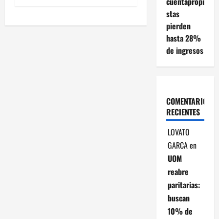
cuentapropi
e
stas
g
pierden
hasta 28%
a
de ingresos
c
i
COMENTARIOS
ó
RECIENTES
n
LOVATO
GARCA
en
d
UOM
e
reabre
paritarias:
e
buscan
n
10% de