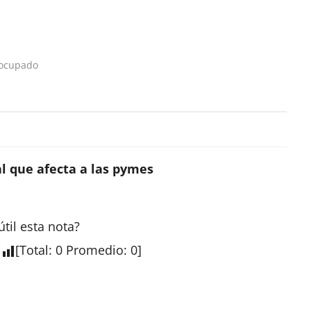
eocupado
cal que afecta a las pymes
útil esta
nota
?
[
Total
:
0
Promedio
:
0
]