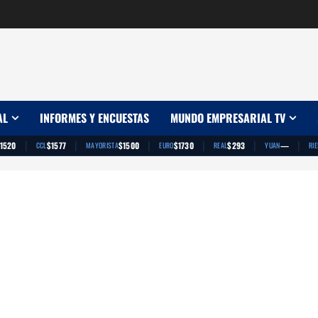
AL
INFORMES Y ENCUESTAS
MUNDO EMPRESARIAL TV
|
|
|
|
|
|
1520
$1577
$1500
$1730
$293
—
CCL
MAYORISTA
EURO
REAL
YUAN
RI
App
artir