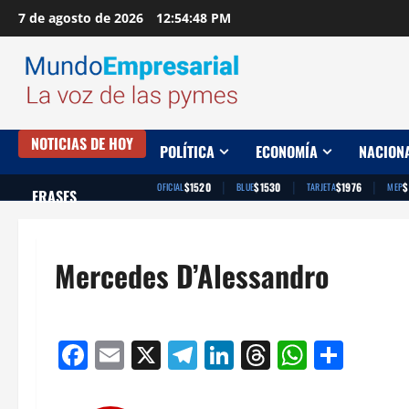
Saltar
7 de agosto de 2026
12:54:49 PM
al
contenido
NOTICIAS DE HOY
POLÍTICA
ECONOMÍA
NACION
|
|
|
$1520
$1530
$1976
$
OFICIAL
BLUE
TARJETA
MEP
FRASES
Mercedes D’Alessandro
Facebook
Email
X
Telegram
LinkedIn
Threads
Whats
Comp