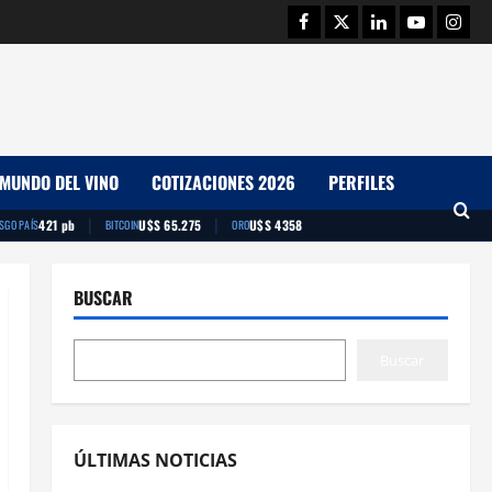
Facebook
Twitter
Linkedin
Youtube
Insta
MUNDO DEL VINO
COTIZACIONES 2026
PERFILES
|
|
421 pb
U$S 65.275
U$S 4358
ESGO PAÍS
BITCOIN
ORO
BUSCAR
Buscar
ÚLTIMAS NOTICIAS