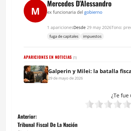
Mercedes D’Alessandro
M
ex funcionaria del
gobierno
1 apariciones
Desde
29 may 2026
Tono: pr
fuga de capitales
impuestos
APARICIONES EN NOTICIAS
(1)
Galperin y Milei: la batalla fis
29 de mayo de 2026
¿Te fue 
N
Anterior:
Tribunal Fiscal De La Nación
a