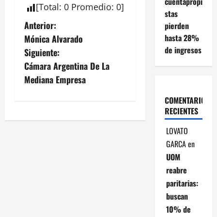
cuentapropi
[
Total
:
0
Promedio
:
0
]
stas
N
Anterior:
pierden
hasta 28%
Mónica Alvarado
a
de ingresos
Siguiente:
v
Cámara Argentina De La
Mediana Empresa
e
COMENTARIOS
g
RECIENTES
a
LOVATO
GARCA
en
c
UOM
i
reabre
paritarias:
ó
buscan
n
10% de