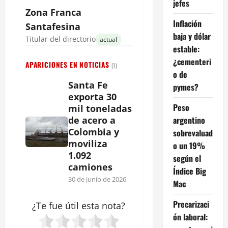
jefes
Zona Franca
Inflación
Santafesina
baja y dólar
Titular del directorio
actual
estable:
¿cementeri
APARICIONES EN NOTICIAS
(1)
o de
Santa Fe
pymes?
exporta 30
Peso
mil toneladas
argentino
de acero a
Colombia y
sobrevaluad
moviliza
o un 19%
1.092
según el
camiones
Índice Big
30 de junio de 2026
Mac
Precarizaci
¿Te fue útil esta
nota
?
ón laboral: