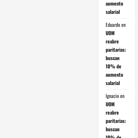
aumento
d
salarial
e
Eduardo
en
e
UOM
reabre
n
paritarias:
t
buscan
10% de
r
aumento
salarial
a
Ignacio
en
d
UOM
a
reabre
paritarias:
s
buscan
10% de