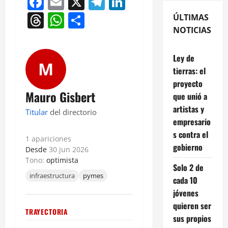
Facebook
Email
X
Telegram
LinkedIn
Threads
WhatsApp
Compartir
ÚLTIMAS
NOTICIAS
Ley de
M
tierras: el
proyecto
Mauro Gisbert
que unió a
artistas y
Titular
del directorio
empresario
s contra el
1 apariciones
gobierno
Desde
30 jun 2026
Tono:
optimista
Solo 2 de
infraestructura
pymes
cada 10
jóvenes
quieren ser
TRAYECTORIA
sus propios