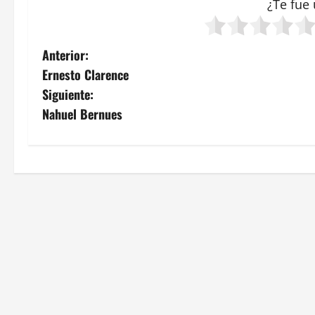
¿Te fue 
N
Anterior:
Ernesto Clarence
a
Siguiente:
v
Nahuel Bernues
e
g
a
c
i
ó