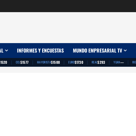
AL
INFORMES Y ENCUESTAS
MUNDO EMPRESARIAL TV
|
|
|
|
|
|
$1520
$1577
$1500
$1730
$293
—
CCL
MAYORISTA
EURO
REAL
YUAN
RI
App
artir