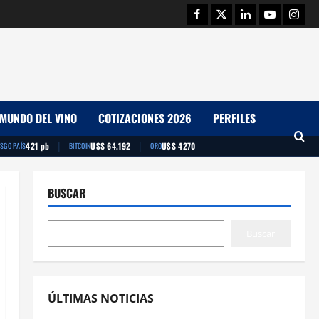
Facebook
Twitter
Linkedin
Youtube
Insta
MUNDO DEL VINO
COTIZACIONES 2026
PERFILES
|
|
421 pb
U$S 64.192
U$S 4270
ESGO PAÍS
BITCOIN
ORO
BUSCAR
Buscar
ÚLTIMAS NOTICIAS