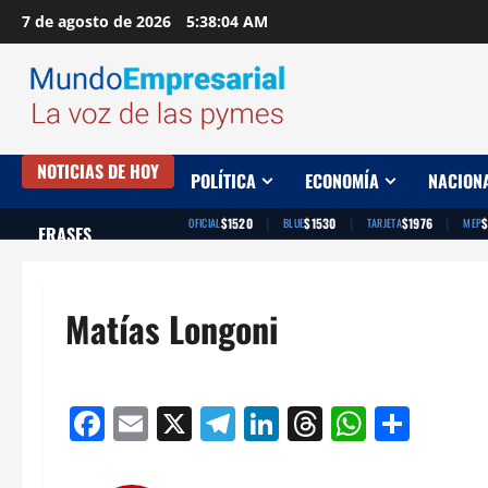
Saltar
7 de agosto de 2026
5:38:04 AM
al
contenido
NOTICIAS DE HOY
POLÍTICA
ECONOMÍA
NACION
|
|
|
$1520
$1530
$1976
OFICIAL
BLUE
TARJETA
MEP
FRASES
Matías Longoni
Facebook
Email
X
Telegram
LinkedIn
Threads
Whats
Comp