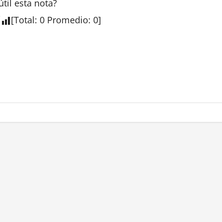
útil esta
nota
?
[
Total
:
0
Promedio
:
0
]