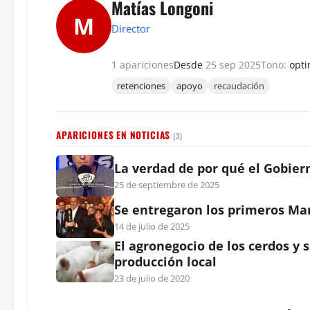
Matías Longoni
M
Director
1 apariciones
Desde
25 sep 2025
Tono:
opti
retenciones
apoyo
recaudación
APARICIONES EN NOTICIAS
(3)
La verdad de por qué el Gobiern
25 de septiembre de 2025
Se entregaron los primeros Mar
14 de julio de 2025
El agronegocio de los cerdos y 
producción local
23 de julio de 2020