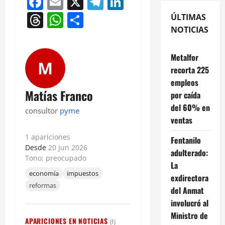
Facebook
Email
X
Telegram
LinkedIn
Threads
WhatsApp
Compartir
ÚLTIMAS
NOTICIAS
Metalfor
M
recorta 225
empleos
Matías Franco
por caída
del 60% en
consultor
pyme
ventas
1 apariciones
Fentanilo
Desde
20 jun 2026
adulterado:
Tono: preocupado
La
economía
impuestos
exdirectora
reformas
del Anmat
involucró al
Ministro de
APARICIONES EN NOTICIAS
(1)