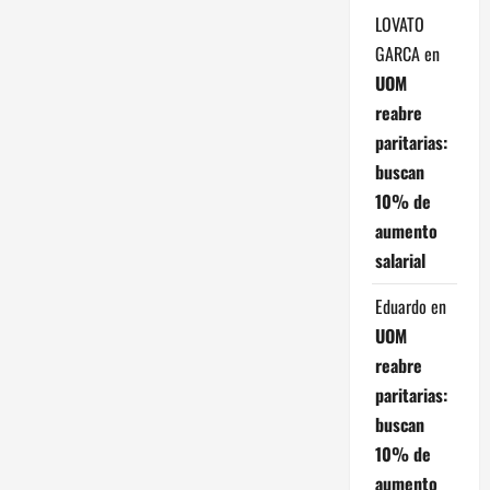
t
LOVATO
r
GARCA
en
UOM
a
reabre
paritarias:
d
buscan
a
10% de
aumento
s
salarial
Eduardo
en
UOM
reabre
paritarias:
buscan
10% de
aumento