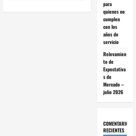
e
para
g
quienes no
cumplen
a
con los
años de
c
servicio
i
Relevamien
ó
to de
Expectativa
n
s de
Mercado –
d
julio 2026
e
e
COMENTARIOS
n
RECIENTES