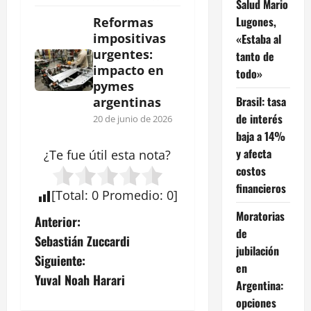
Salud Mario
Lugones,
Reformas
impositivas
«Estaba al
urgentes:
tanto de
impacto en
todo»
pymes
Brasil: tasa
argentinas
de interés
20 de junio de 2026
baja a 14%
y afecta
¿Te fue útil esta
nota
?
costos
financieros
[
Total
:
0
Promedio
:
0
]
Moratorias
N
Anterior:
de
Sebastián Zuccardi
a
jubilación
Siguiente:
en
v
Yuval Noah Harari
Argentina:
opciones