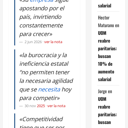
salarial
apostando por el
país, invirtiendo
Hector
constantemente
Maturano
en
UOM
para crecer»
reabre
2 jun 2026
·
ver la nota
paritarias:
«la burocracia y la
buscan
ineficiencia estatal
10% de
aumento
“no permiten tener
salarial
la necesaria agilidad
que se
necesita
hoy
Jorge
en
para competir»
UOM
reabre
30 nov
2025
·
ver la nota
paritarias:
«Competitividad
buscan
tiene que ser por