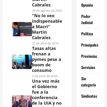
Cabrales
Opinión
29 de agosto de 2020
"No lo veo
Poder
indispensable
Judicial
a Macri"
Martin
Política
Cabrales
22 de abril de 2019
Principales
Tasas altas
frenan a
Provincias
pymes pese a
boom de
Servicios
consumo
2 de junio de 2026
Sin
Una vez más
categoría
el Gobierno
fue a la
Sindicatos
conferencia
de la UIA y no