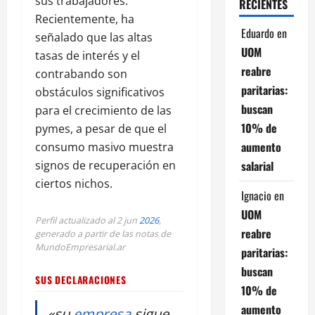
sus trabajadores.
RECIENTES
Recientemente, ha
Eduardo
en
señalado que las altas
UOM
tasas de interés y el
reabre
contrabando son
paritarias:
obstáculos significativos
buscan
para el crecimiento de las
10% de
pymes, a pesar de que el
aumento
consumo masivo muestra
salarial
signos de recuperación en
ciertos nichos.
Ignacio
en
UOM
Perfil actualizado al 2 jun
2026
,
reabre
generado a partir de las notas de
MundoEmpresarial.ar
paritarias:
buscan
SUS DECLARACIONES
10% de
aumento
«su
empresa
sigue