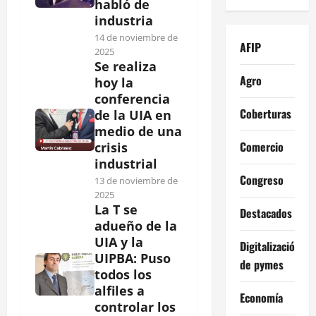
habló de
industria
14 de noviembre de
AFIP
2025
Se realiza
Agro
hoy la
conferencia
Coberturas
de la UIA en
medio de una
Comercio
crisis
industrial
Congreso
13 de noviembre de
2025
La T se
Destacados
adueño de la
UIA y la
Digitalización
UIPBA: Puso
de pymes
todos los
alfiles a
Economía
controlar los