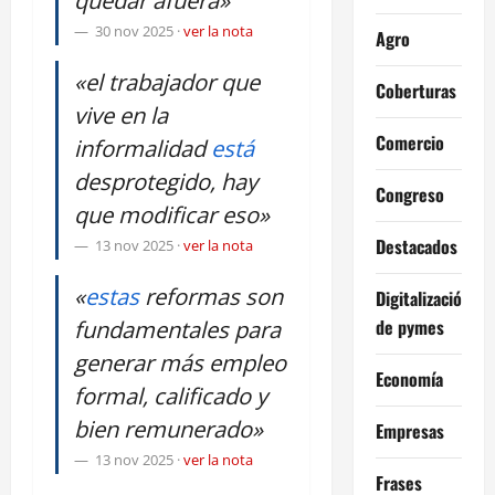
30 nov 2025
·
ver la nota
Agro
«el trabajador que
Coberturas
vive en la
Comercio
informalidad
está
desprotegido, hay
Congreso
que modificar eso»
Destacados
13 nov 2025
·
ver la nota
«
estas
reformas son
Digitalización
de pymes
fundamentales para
generar más empleo
Economía
formal, calificado y
bien remunerado»
Empresas
13 nov 2025
·
ver la nota
Frases