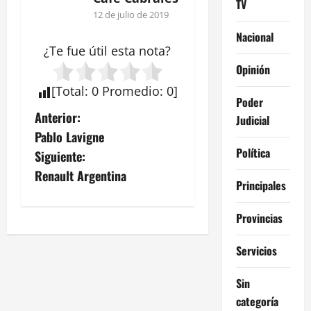
TV
12 de julio de 2019
Nacional
¿Te fue útil esta
nota
?
Opinión
[
Total
:
0
Promedio
:
0
]
Poder
N
Anterior:
Judicial
Pablo Lavigne
a
Política
Siguiente:
v
Renault Argentina
Principales
e
Provincias
g
Servicios
a
Sin
c
categoría