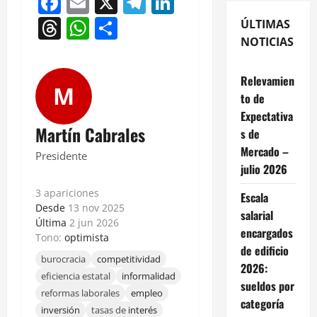
Facebook
Email
X
Telegram
LinkedIn
Threads
WhatsApp
Compartir
ÚLTIMAS
NOTICIAS
Relevamien
M
to de
Expectativa
Martín Cabrales
s de
Mercado –
Presidente
julio 2026
3 apariciones
Escala
Desde
13 nov 2025
salarial
Última
2 jun 2026
encargados
Tono:
optimista
de edificio
burocracia
competitividad
2026:
eficiencia estatal
informalidad
sueldos por
reformas laborales
empleo
categoría
inversión
tasas de
interés