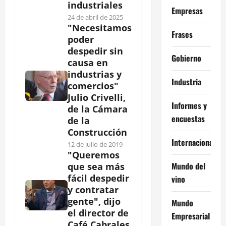
industriales
Empresas
24 de abril de 2025
"Necesitamos
Frases
poder
despedir sin
Gobierno
causa en
industrias y
Industria
comercios"
Julio Crivelli,
Informes y
de la Cámara
encuestas
de la
Construcción
Internacional
12 de julio de 2019
"Queremos
Mundo del
que sea más
fácil despedir
vino
y contratar
gente", dijo
Mundo
el director de
Empresarial
Café Cabrales