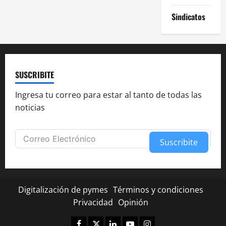
i
Sindicatos
ó
n
d
SUSCRIBITE
e
Ingresa tu correo para estar al tanto de todas las
noticias
e
n
Suscribite
t
Alternative:
r
Digitalización de pymes
Términos y condiciones
a
Privacidad
Opinión
d
Facebook
Twitter
Linkedin
Youtube
Instagram