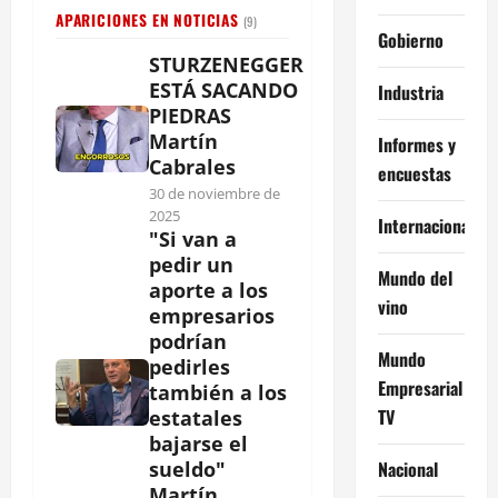
APARICIONES EN NOTICIAS
(9)
Gobierno
STURZENEGGER
ESTÁ SACANDO
Industria
PIEDRAS
Martín
Informes y
Cabrales
encuestas
30 de noviembre de
2025
Internacional
"Si van a
pedir un
Mundo del
aporte a los
vino
empresarios
podrían
Mundo
pedirles
Empresarial
también a los
TV
estatales
bajarse el
Nacional
sueldo"
Martín