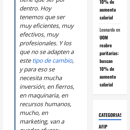
10% de
dentro. Hoy
aumento
tenemos que ser
salarial
muy eficientes, muy
Leonardo
en
efectivos, muy
UOM
profesionales. Y los
reabre
que no se adapten a
paritarias:
este
tipo de cambio
,
buscan
y para eso se
10% de
aumento
necesita mucha
salarial
inversión, en fierros,
en maquinaria, en
recursos humanos,
mucho, en
CATEGORIAS
marketing, van a
AFIP
quedar afuera»