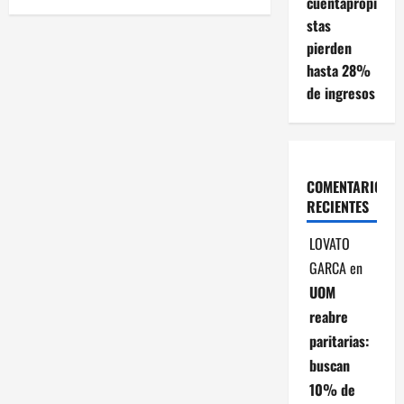
cuentapropi
g
stas
pierden
a
hasta 28%
c
de ingresos
i
ó
COMENTARIOS
n
RECIENTES
d
LOVATO
GARCA
en
e
UOM
e
reabre
paritarias:
n
buscan
t
10% de