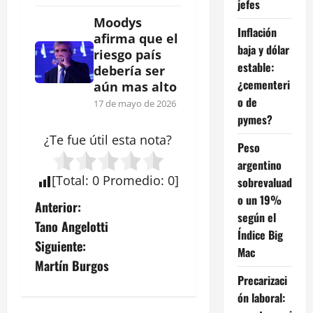
jefes
Moodys
Inflación
afirma que el
baja y dólar
riesgo país
estable:
debería ser
¿cementeri
aún mas alto
o de
17 de mayo de 2026
pymes?
¿Te fue útil esta
nota
?
Peso
argentino
[
Total
:
0
Promedio
:
0
]
sobrevaluad
o un 19%
N
Anterior:
según el
Tano Angelotti
a
Índice Big
Siguiente:
Mac
v
Martín Burgos
Precarizaci
e
ón laboral: