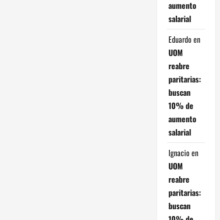
aumento
r
salarial
a
Eduardo
en
UOM
d
reabre
a
paritarias:
buscan
s
10% de
aumento
salarial
Ignacio
en
UOM
reabre
paritarias:
buscan
10% de