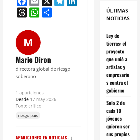
Facebook
Email
X
Telegram
LinkedIn
Threads
WhatsApp
Compartir
ÚLTIMAS
NOTICIAS
Ley de
M
tierras: el
proyecto
Marie Diron
que unió a
artistas y
directora global de riesgo
empresario
soberano
s contra el
gobierno
1 apariciones
Desde
17 may 2026
Solo 2 de
Tono: crítico
cada 10
riesgo país
jóvenes
quieren ser
sus propios
APARICIONES EN NOTICIAS
(1)