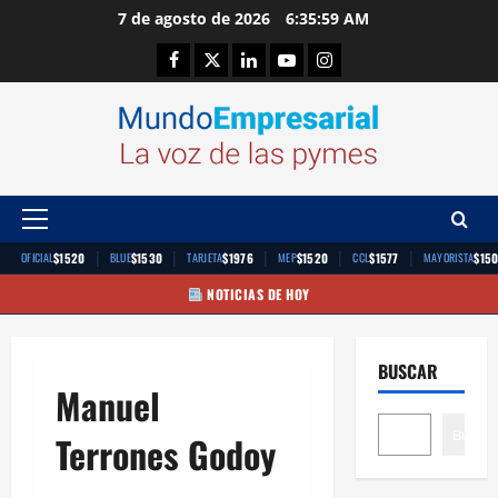
Saltar
7 de agosto de 2026
6:35:59 AM
al
Facebook
Twitter
Linkedin
Youtube
Instagram
contenido
Menú
principal
|
|
|
|
|
$1520
$1530
$1976
$1520
$1577
$15
OFICIAL
BLUE
TARJETA
MEP
CCL
MAYORISTA
NOTICIAS DE HOY
BUSCAR
Manuel
Buscar
Terrones Godoy