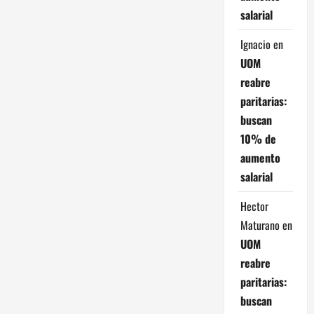
e
salarial
n
Ignacio
en
UOM
t
reabre
paritarias:
r
buscan
a
10% de
aumento
d
salarial
a
Hector
s
Maturano
en
UOM
reabre
paritarias:
buscan