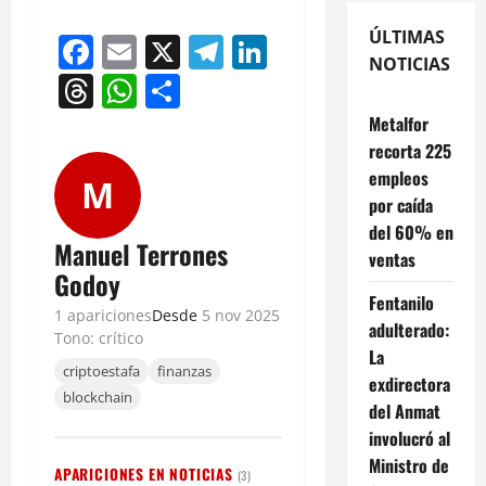
ÚLTIMAS
Facebook
Email
X
Telegram
LinkedIn
NOTICIAS
Threads
WhatsApp
Compartir
Metalfor
recorta 225
empleos
M
por caída
del 60% en
Manuel Terrones
ventas
Godoy
Fentanilo
1 apariciones
Desde
5 nov 2025
adulterado:
Tono: crítico
La
criptoestafa
finanzas
exdirectora
blockchain
del Anmat
involucró al
Ministro de
APARICIONES EN NOTICIAS
(3)