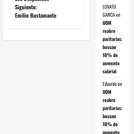
a
LOVATO
Siguiente:
v
GARCA
en
Emilio Bustamante
UOM
e
reabre
paritarias:
g
buscan
a
10% de
aumento
c
salarial
i
Eduardo
en
ó
UOM
reabre
n
paritarias:
d
buscan
10% de
e
aumento