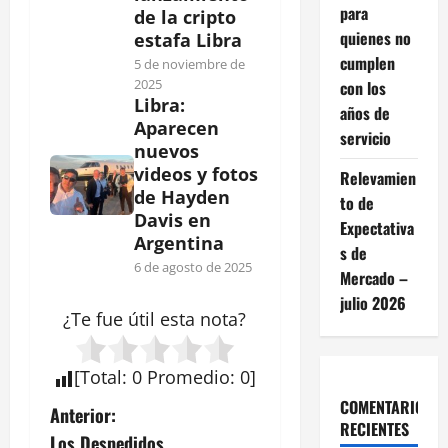
para
de la cripto
quienes no
estafa Libra
cumplen
5 de noviembre de
2025
con los
Libra:
años de
Aparecen
servicio
nuevos
videos y fotos
Relevamien
de Hayden
to de
Davis en
Expectativa
Argentina
s de
6 de agosto de 2025
Mercado –
julio 2026
¿Te fue útil esta
nota
?
[
Total
:
0
Promedio
:
0
]
COMENTARIOS
N
Anterior:
RECIENTES
Los Despedidos