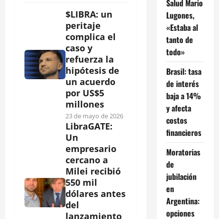
Salud Mario
$LIBRA: un
Lugones,
peritaje
«Estaba al
complica el
tanto de
caso y
todo»
refuerza la
hipótesis de
Brasil: tasa
un acuerdo
de interés
por US$5
baja a 14%
millones
y afecta
23 de mayo de 2026
costos
LibraGATE:
financieros
Un
empresario
Moratorias
cercano a
de
Milei recibió
jubilación
550 mil
en
dólares antes
Argentina:
del
opciones
lanzamiento