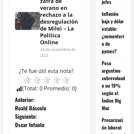
zafra de
jefes
verano en
Inflación
rechazo a la
baja y dólar
desregulación
de Milei – La
estable:
Política
¿cementeri
Online
o de
24 de noviembre de
pymes?
2025
Peso
argentino
¿Te fue útil esta
nota
?
sobrevaluad
o un 19%
[
Total
:
0
Promedio
:
0
]
según el
N
Anterior:
Índice Big
Roald Báscolo
Mac
a
Siguiente:
Precarizaci
v
Oscar Infante
ón laboral: