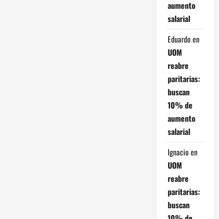
aumento
t
salarial
r
Eduardo
en
a
UOM
reabre
d
paritarias:
buscan
a
10% de
s
aumento
salarial
Ignacio
en
UOM
reabre
paritarias:
buscan
10% de