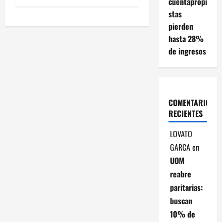
cuentapropi
e
stas
g
pierden
hasta 28%
a
de ingresos
c
i
COMENTARIOS
ó
RECIENTES
n
LOVATO
GARCA
en
d
UOM
e
reabre
paritarias:
e
buscan
n
10% de