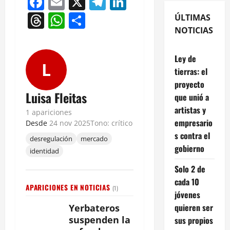
Facebook
Email
X
Telegram
LinkedIn
Threads
WhatsApp
Compartir
ÚLTIMAS
NOTICIAS
Ley de
L
tierras: el
proyecto
Luisa Fleitas
que unió a
artistas y
1 apariciones
empresario
Desde
24 nov 2025
Tono: crítico
s contra el
desregulación
mercado
gobierno
identidad
Solo 2 de
cada 10
APARICIONES EN NOTICIAS
(1)
jóvenes
quieren ser
Yerbateros
suspenden la
sus propios