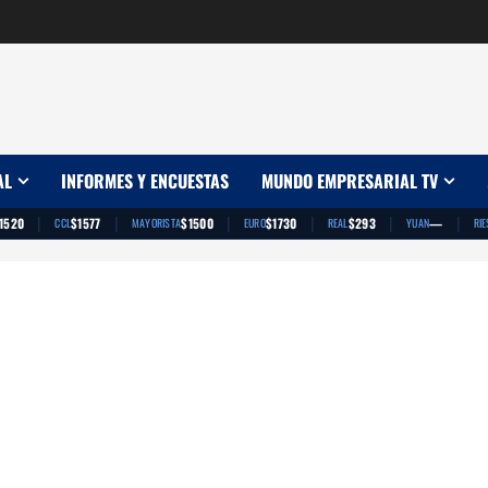
AL
INFORMES Y ENCUESTAS
MUNDO EMPRESARIAL TV
|
|
|
|
|
|
1520
$1577
$1500
$1730
$293
—
CCL
MAYORISTA
EURO
REAL
YUAN
RIE
App
artir