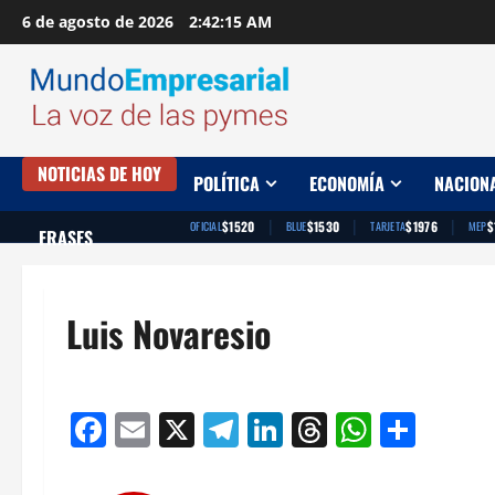
Saltar
6 de agosto de 2026
2:42:16 AM
al
contenido
NOTICIAS DE HOY
POLÍTICA
ECONOMÍA
NACION
|
|
|
$1520
$1530
$1976
$
OFICIAL
BLUE
TARJETA
MEP
FRASES
Luis Novaresio
Facebook
Email
X
Telegram
LinkedIn
Threads
Whats
Comp