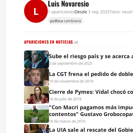
Luis Novaresio
L
1 apariciones
Desde
3 sep 2025
Tono: neutr
política
cambiaria
APARICIONES EN NOTICIAS
(8)
Sube el riesgo país y se acerca 
3 de septiembre de 2025
La CGT frena el pedido de dobl
19 de noviembre de 2019
Cierre de Pymes: Vidal chocó co
16 de julio de 2019
"Con Macri pagamos más impue
contentos" Gustavo Grobocopa
16 de marzo de 2019
La UIA sale al rescate del Gobi