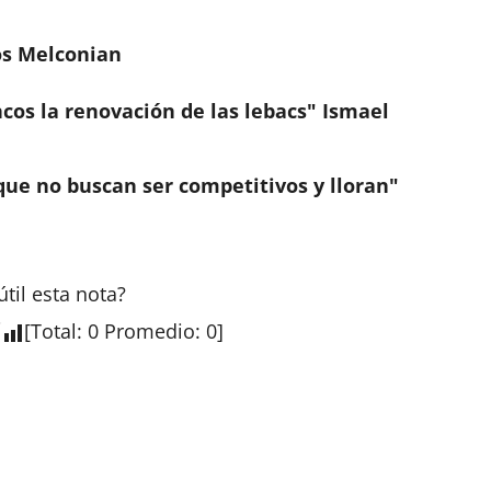
los Melconian
cos la renovación de las lebacs" Ismael
 que no buscan ser competitivos y lloran"
útil esta
nota
?
[
Total
:
0
Promedio
:
0
]