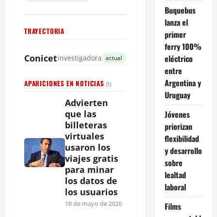
Buquebus
lanza el
TRAYECTORIA
primer
ferry 100%
Conicet
eléctrico
investigadora
actual
entre
Argentina y
APARICIONES EN NOTICIAS
(1)
Uruguay
Advierten
que las
Jóvenes
billeteras
priorizan
virtuales
flexibilidad
usaron los
y desarrollo
viajes gratis
sobre
para minar
lealtad
los datos de
laboral
los usuarios
18 de mayo de 2026
Films