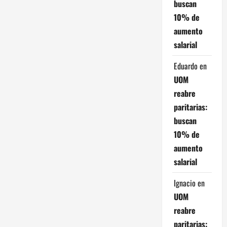
ó
buscan
10% de
n
aumento
d
salarial
e
Eduardo
en
UOM
e
reabre
paritarias:
n
buscan
t
10% de
aumento
r
salarial
a
Ignacio
en
d
UOM
reabre
a
paritarias: