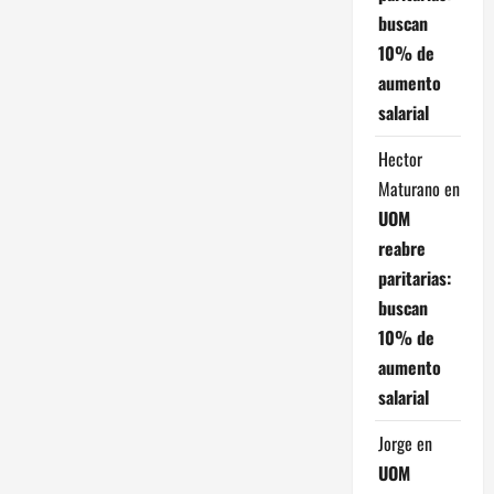
s
buscan
10% de
aumento
salarial
Hector
Maturano
en
UOM
reabre
paritarias:
buscan
10% de
aumento
salarial
Jorge
en
UOM