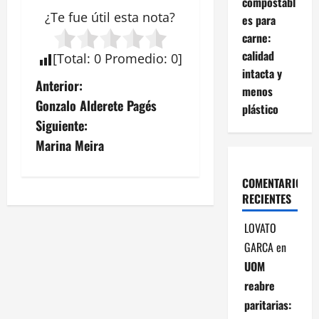
compostabl
¿Te fue útil esta
nota
?
es para
carne:
calidad
[
Total
:
0
Promedio
:
0
]
intacta y
N
Anterior:
menos
Gonzalo Alderete Pagés
plástico
a
Siguiente:
v
Marina Meira
e
COMENTARIOS
RECIENTES
g
LOVATO
a
GARCA
en
c
UOM
reabre
i
paritarias: