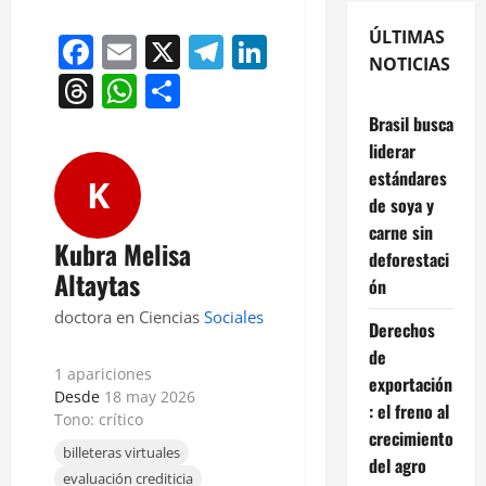
ÚLTIMAS
Facebook
Email
X
Telegram
LinkedIn
NOTICIAS
Threads
WhatsApp
Compartir
Brasil busca
liderar
estándares
K
de soya y
carne sin
Kubra Melisa
deforestaci
Altaytas
ón
doctora en Ciencias
Sociales
Derechos
de
1 apariciones
exportación
Desde
18 may 2026
: el freno al
Tono: crítico
crecimiento
billeteras virtuales
del agro
evaluación crediticia