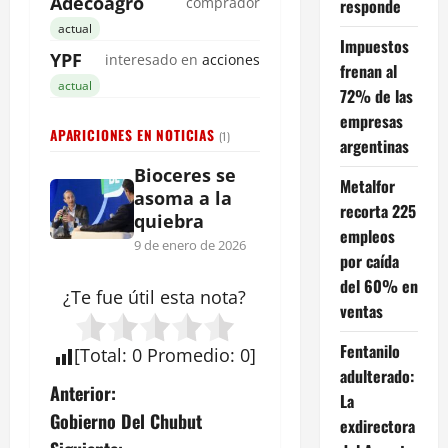
Adecoagro
comprador
responde
actual
Impuestos
YPF
interesado en
acciones
frenan al
actual
72% de las
empresas
APARICIONES EN NOTICIAS
(1)
argentinas
Bioceres se
Metalfor
asoma a la
recorta 225
quiebra
empleos
9 de enero de 2026
por caída
del 60% en
¿Te fue útil esta
nota
?
ventas
Fentanilo
[
Total
:
0
Promedio
:
0
]
adulterado:
N
Anterior:
La
Gobierno Del Chubut
exdirectora
a