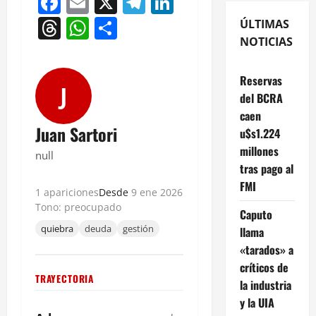
Facebook
Email
X
Telegram
LinkedIn
Threads
WhatsApp
Compartir
ÚLTIMAS
NOTICIAS
Reservas
J
del BCRA
caen
Juan Sartori
u$s1.224
millones
null
tras pago al
FMI
1 apariciones
Desde
9 ene 2026
Tono: preocupado
Caputo
quiebra
deuda
gestión
llama
«tarados» a
críticos de
TRAYECTORIA
la industria
y la UIA