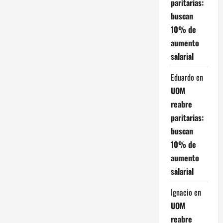
e
paritarias:
buscan
n
10% de
t
aumento
salarial
r
Eduardo
en
a
UOM
d
reabre
paritarias:
a
buscan
10% de
s
aumento
salarial
Ignacio
en
UOM
reabre