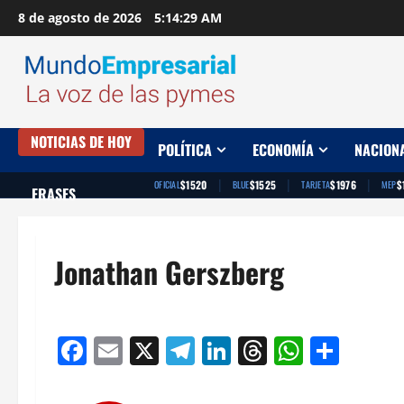
Saltar
8 de agosto de 2026
5:14:30 AM
al
contenido
NOTICIAS DE HOY
POLÍTICA
ECONOMÍA
NACION
|
|
|
$1520
$1525
$1976
$
OFICIAL
BLUE
TARJETA
MEP
FRASES
Jonathan Gerszberg
Facebook
Email
X
Telegram
LinkedIn
Threads
Whats
Comp