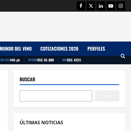
Facebook
Twitter
Linkedin
Youtube
Insta
MUNDO DEL VINO
COTIZACIONES 2026
PERFILES
|
|
446 pb
U$S 65.000
U$S 4335
SGO PAÍS
BITCOIN
ORO
BUSCAR
Buscar
ÚLTIMAS NOTICIAS