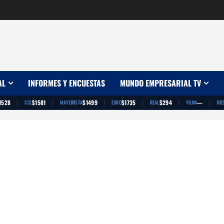
AL
INFORMES Y ENCUESTAS
MUNDO EMPRESARIAL TV
|
|
|
|
|
|
1528
$1581
$1499
$1735
$294
—
CCL
MAYORISTA
EURO
REAL
YUAN
RIE
App
artir