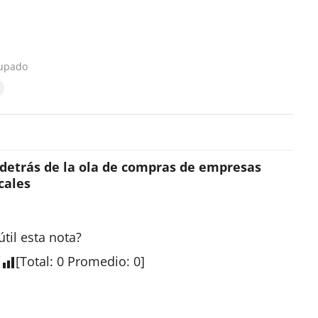
cupado
 detrás de la ola de compras de empresas
cales
útil esta
nota
?
[
Total
:
0
Promedio
:
0
]