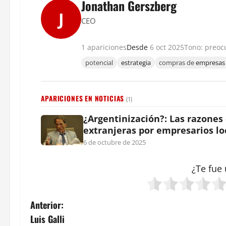
Jonathan Gerszberg
J
CEO
1 apariciones
Desde
6 oct 2025
Tono: preo
potencial
estrategia
compras de
empresas
APARICIONES EN NOTICIAS
(1)
¿Argentinización?: Las razones
extranjeras por empresarios lo
6 de octubre de 2025
¿Te fue 
N
Anterior:
Luis Galli