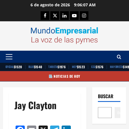
Saltar
6 de agosto de 2026
9:06:07 AM
al
Facebook
Twitter
Linkedin
Youtube
Instagram
contenido
Menú
principal
|
|
|
|
|
$1520
$1540
$1976
$1523
$1576
$14
OFICIAL
BLUE
TARJETA
MEP
CCL
MAYORISTA
NOTICIAS DE HOY
BUSCAR
Jay Clayton
Buscar