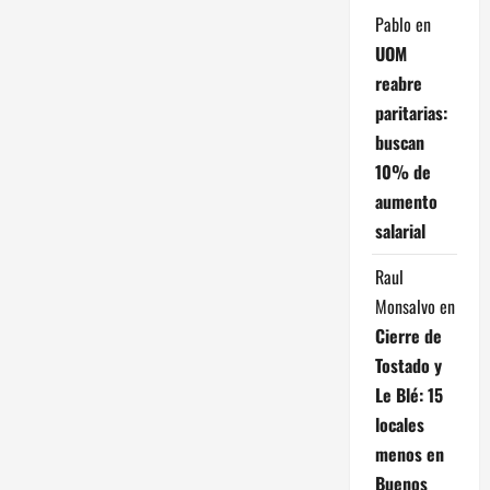
e
Pablo
en
n
UOM
t
reabre
paritarias:
r
buscan
10% de
a
aumento
d
salarial
a
Raul
Monsalvo
en
s
Cierre de
Tostado y
Le Blé: 15
locales
menos en
Buenos