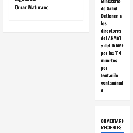
Ministerio
v
Omar Maturano
de Salud:
Detienen a
e
los
directores
g
del ANMAT
a
y del INAME
por las 114
c
muertes
por
i
fentanilo
ó
contaminad
o
n
d
e
COMENTARIOS
RECIENTES