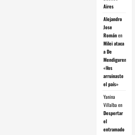
Aires
Alejandro
Jose
Román
en
Milei ataca
a De
Mendiguren:
«Vos
arruinaste
el país»
Yanina
Villalba
en
Despertar
el
entramado