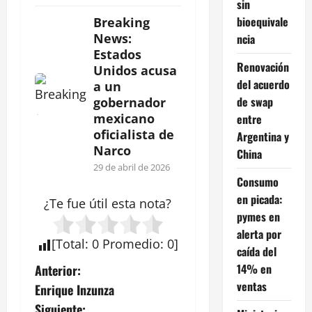
sin
bioequivale
Breaking
News:
ncia
Estados
Renovación
Unidos acusa
del acuerdo
a un
de swap
gobernador
mexicano
entre
oficialista de
Argentina y
Narco
China
29 de abril de 2026
Consumo
en picada:
¿Te fue útil esta
nota
?
pymes en
alerta por
[
Total
:
0
Promedio
:
0
]
caída del
N
14% en
Anterior:
ventas
Enrique Inzunza
a
Siguiente: