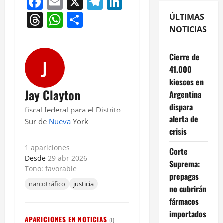
Facebook
Email
X
Telegram
LinkedIn
Threads
WhatsApp
Compartir
ÚLTIMAS
NOTICIAS
Cierre de
J
41.000
kioscos en
Jay Clayton
Argentina
dispara
fiscal federal para el Distrito
alerta de
Sur de
Nueva
York
crisis
1 apariciones
Corte
Desde
29 abr 2026
Suprema:
Tono: favorable
prepagas
narcotráfico
justicia
no cubrirán
fármacos
importados
APARICIONES EN NOTICIAS
(1)