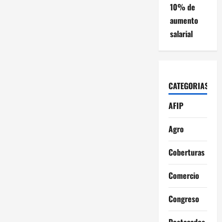
10% de
n
aumento
salarial
t
r
a
CATEGORIAS
d
AFIP
a
Agro
s
Coberturas
Comercio
Congreso
Destacados