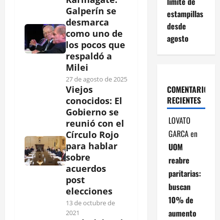
límite de
Galperín se
estampillas
desmarca
desde
como uno de
agosto
los pocos que
respaldó a
Milei
27 de agosto de 2025
COMENTARIOS
Viejos
RECIENTES
conocidos: El
Gobierno se
LOVATO
reunió con el
GARCA
en
Círculo Rojo
para hablar
UOM
sobre
reabre
acuerdos
paritarias:
post
buscan
elecciones
10% de
13 de octubre de
aumento
2021