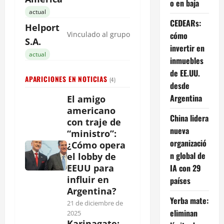
o en baja
actual
CEDEARs:
Helport
cómo
Vinculado al grupo
S.A.
invertir en
actual
inmuebles
de EE.UU.
APARICIONES EN NOTICIAS
(4)
desde
Argentina
El amigo
americano
China lidera
con traje de
nueva
“ministro”:
organizació
¿Cómo opera
n global de
el lobby de
IA con 29
EEUU para
influir en
países
Argentina?
Yerba mate:
21 de diciembre de
eliminan
2025
Karinagate: