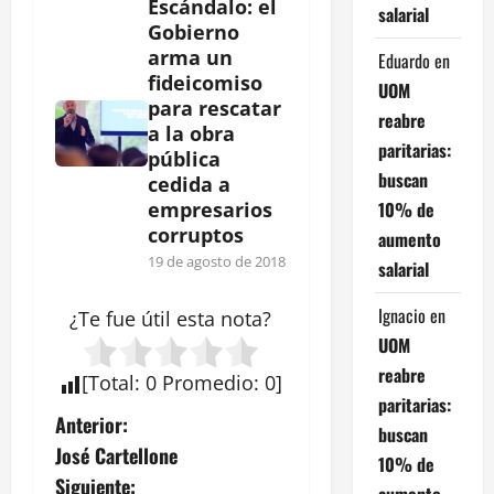
Escándalo: el
salarial
Gobierno
arma un
Eduardo
en
fideicomiso
UOM
para rescatar
reabre
a la obra
paritarias:
pública
buscan
cedida a
10% de
empresarios
corruptos
aumento
19 de agosto de 2018
salarial
Ignacio
en
¿Te fue útil esta
nota
?
UOM
reabre
[
Total
:
0
Promedio
:
0
]
paritarias:
N
Anterior:
buscan
José Cartellone
10% de
a
Siguiente:
aumento