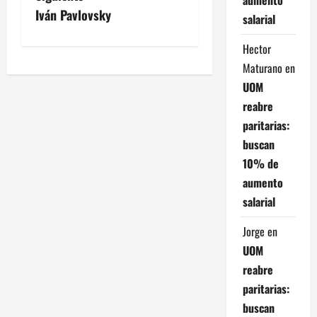
v
Iván Pavlovsky
salarial
e
Hector
Maturano
en
g
UOM
a
reabre
paritarias:
c
buscan
i
10% de
aumento
ó
salarial
n
Jorge
en
d
UOM
reabre
e
paritarias:
buscan
e