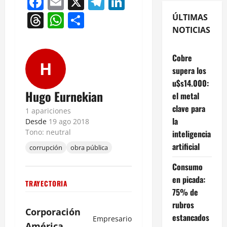
Facebook
Email
X
Telegram
LinkedIn
Threads
WhatsApp
Compartir
ÚLTIMAS
NOTICIAS
Cobre
H
supera los
u$s14.000:
Hugo Eurnekian
el metal
clave para
1 apariciones
la
Desde
19 ago 2018
Tono: neutral
inteligencia
artificial
corrupción
obra pública
Consumo
en picada:
TRAYECTORIA
75% de
rubros
Corporación
estancados
Empresario
América