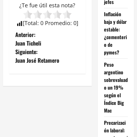
jefes
¿Te fue útil esta
nota
?
Inflación
baja y dólar
[
Total
:
0
Promedio
:
0
]
estable:
N
Anterior:
¿cementeri
Juan Ticheli
o de
a
Siguiente:
pymes?
v
Juan José Retamero
Peso
e
argentino
sobrevaluad
g
o un 19%
según el
a
Índice Big
c
Mac
Precarizaci
i
ón laboral: