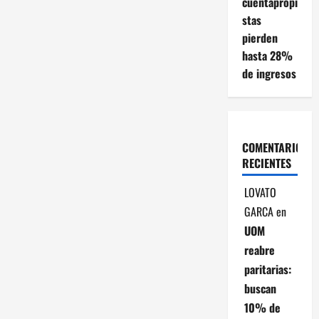
ó
cuentapropi
stas
n
pierden
hasta 28%
d
de ingresos
e
e
n
COMENTARIOS
RECIENTES
t
LOVATO
r
GARCA
en
UOM
a
reabre
d
paritarias:
buscan
a
10% de