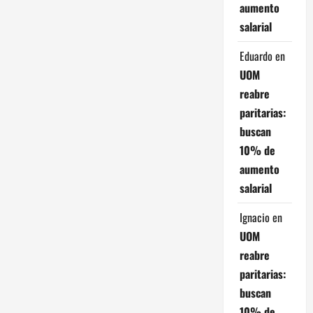
s
aumento
salarial
Eduardo
en
UOM
reabre
paritarias:
buscan
10% de
aumento
salarial
Ignacio
en
UOM
reabre
paritarias:
buscan
10% de