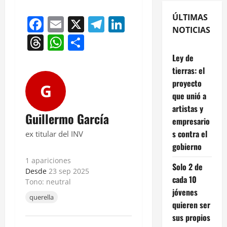
ÚLTIMAS
Facebook
Email
X
Telegram
LinkedIn
NOTICIAS
Threads
WhatsApp
Compartir
Ley de
tierras: el
proyecto
G
que unió a
artistas y
Guillermo García
empresario
s contra el
ex titular del INV
gobierno
1 apariciones
Solo 2 de
Desde
23 sep 2025
cada 10
Tono: neutral
jóvenes
querella
quieren ser
sus propios