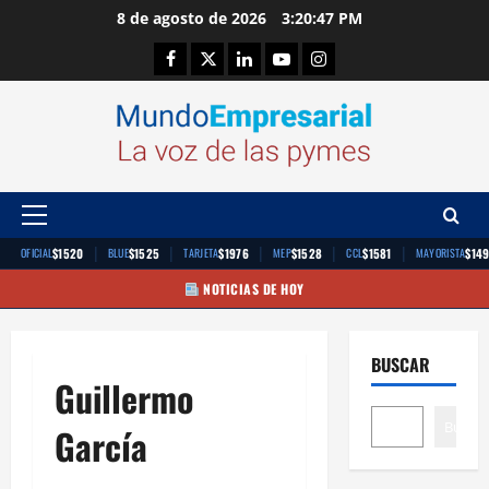
Saltar
8 de agosto de 2026
3:20:47 PM
al
Facebook
Twitter
Linkedin
Youtube
Instagram
contenido
Menú
principal
|
|
|
|
|
$1520
$1525
$1976
$1528
$1581
$14
OFICIAL
BLUE
TARJETA
MEP
CCL
MAYORISTA
NOTICIAS DE HOY
BUSCAR
Guillermo
Buscar
García