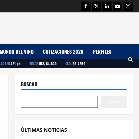
Facebook
Twitter
Linkedin
Youtube
Insta
MUNDO DEL VINO
COTIZACIONES 2026
PERFILES
|
|
421 pb
U$S 64.830
U$S 4259
SGO PAÍS
BITCOIN
ORO
BUSCAR
Buscar
ÚLTIMAS NOTICIAS