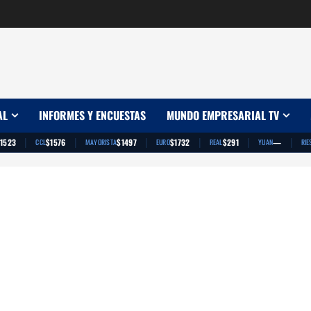
AL
INFORMES Y ENCUESTAS
MUNDO EMPRESARIAL TV
|
|
|
|
|
|
1523
$1576
$1497
$1732
$291
—
CCL
MAYORISTA
EURO
REAL
YUAN
RIE
App
artir