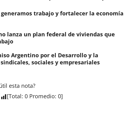
o generamos trabajo y fortalecer la economía
no lanza un plan federal de viviendas que
abajo
iso Argentino por el Desarrollo y la
sindicales, sociales y empresariales
útil esta
nota
?
[
Total
:
0
Promedio
:
0
]