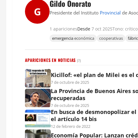
Gildo Onorato
G
Presidente del Instituto
Provincial
de Asoc
1 apariciones
Desde
7 oct 2025
Tono: crítico
emergencia
económica
cooperativas
fábri
APARICIONES EN NOTICIAS
(7)
Kicillof: «el plan de Milei es e
7 de octubre de 2025
La Provincia de Buenos Aires so
recuperadas
7 de octubre de 2025
En busca de desmonopolizar e
el artículo 14 bis
12 de febrero de 2022
Economía Popular: Lanzan crédi