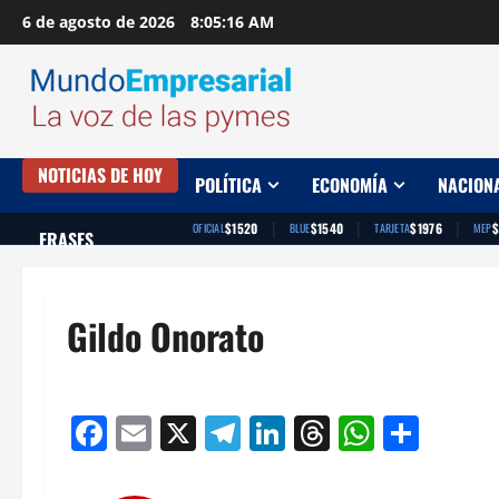
Saltar
6 de agosto de 2026
8:05:16 AM
al
contenido
NOTICIAS DE HOY
POLÍTICA
ECONOMÍA
NACION
|
|
|
$1520
$1540
$1976
$
OFICIAL
BLUE
TARJETA
MEP
FRASES
Gildo Onorato
Facebook
Email
X
Telegram
LinkedIn
Threads
Whats
Comp