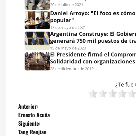
20 de julio de 2021
Daniel Arroyo: "El foco es cóm
popular"
17 de mayo de 2021
Argentina Construye: El Gobier
generará 750 mil puestos de tr
15 de mayo de 2020
El Presidente firmó el Comprom
Solidaridad con organizaciones 
28 de diciembre de 2019
¿Te fue 
N
Anterior:
Ernesto Acuña
a
Siguiente:
v
Tang Renjian