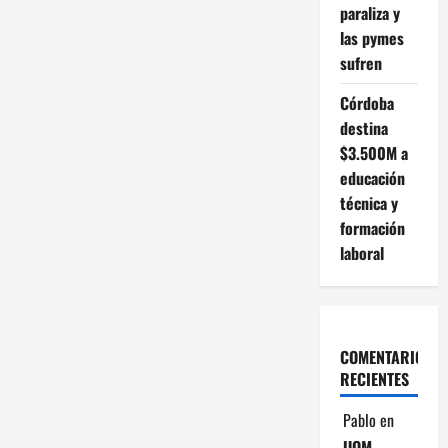
paraliza y
d
las pymes
sufren
e
Córdoba
e
destina
$3.500M a
n
educación
t
técnica y
formación
r
laboral
a
d
COMENTARIOS
a
RECIENTES
s
Pablo
en
UOM