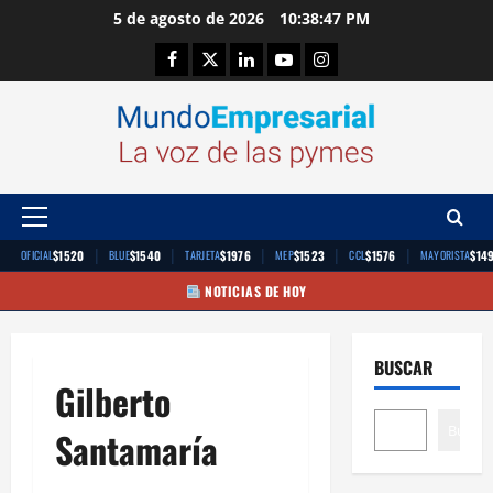
Saltar
5 de agosto de 2026
10:38:47 PM
al
Facebook
Twitter
Linkedin
Youtube
Instagram
contenido
Menú
principal
|
|
|
|
|
$1520
$1540
$1976
$1523
$1576
$14
OFICIAL
BLUE
TARJETA
MEP
CCL
MAYORISTA
NOTICIAS DE HOY
BUSCAR
Gilberto
Buscar
Santamaría