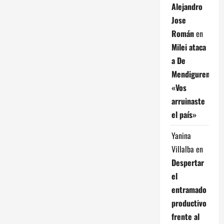
Alejandro
Jose
Román
en
Milei ataca
a De
Mendiguren:
«Vos
arruinaste
el país»
Yanina
Villalba
en
Despertar
el
entramado
productivo
frente al