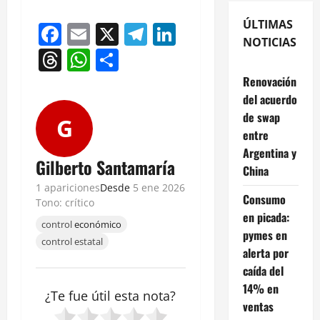
ÚLTIMAS
Facebook
Email
X
Telegram
LinkedIn
NOTICIAS
Threads
WhatsApp
Compartir
Renovación
del acuerdo
de swap
G
entre
Argentina y
Gilberto Santamaría
China
1 apariciones
Desde
5 ene 2026
Consumo
Tono: crítico
en picada:
control
económico
pymes en
control estatal
alerta por
caída del
14% en
¿Te fue útil esta
nota
?
ventas