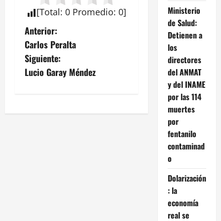
Ministerio
[
Total
:
0
Promedio
:
0
]
de Salud:
N
Anterior:
Detienen a
Carlos Peralta
los
a
Siguiente:
directores
v
Lucio Garay Méndez
del ANMAT
y del INAME
e
por las 114
muertes
g
por
a
fentanilo
contaminad
c
o
i
Dolarización
: la
ó
economía
n
real se