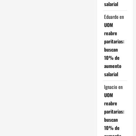
c
salarial
i
Eduardo
en
UOM
ó
reabre
paritarias:
n
buscan
d
10% de
aumento
e
salarial
e
Ignacio
en
n
UOM
reabre
t
paritarias:
r
buscan
10% de
a
aumento