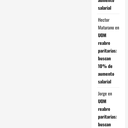
d
salarial
a
Hector
Maturano
en
s
UOM
reabre
paritarias:
buscan
10% de
aumento
salarial
Jorge
en
UOM
reabre
paritarias:
buscan