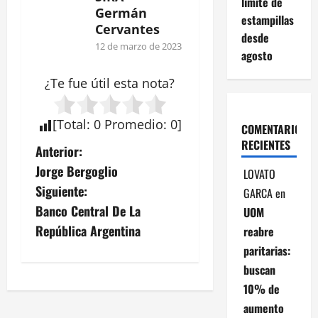
límite de
Germán
estampillas
Cervantes
desde
12 de marzo de 2023
agosto
¿Te fue útil esta
nota
?
[
Total
:
0
Promedio
:
0
]
COMENTARIOS
RECIENTES
N
Anterior:
Jorge Bergoglio
LOVATO
a
Siguiente:
GARCA
en
v
Banco Central De La
UOM
República Argentina
reabre
e
paritarias:
g
buscan
10% de
a
aumento