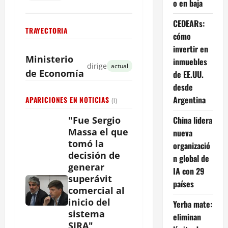
o en baja
CEDEARs:
TRAYECTORIA
cómo
invertir en
Ministerio
inmuebles
dirige
actual
de Economía
de EE.UU.
desde
Argentina
APARICIONES EN NOTICIAS
(1)
China lidera
"Fue Sergio
Massa el que
nueva
tomó la
organizació
decisión de
n global de
generar
IA con 29
superávit
países
comercial al
inicio del
Yerba mate:
sistema
eliminan
SIRA"