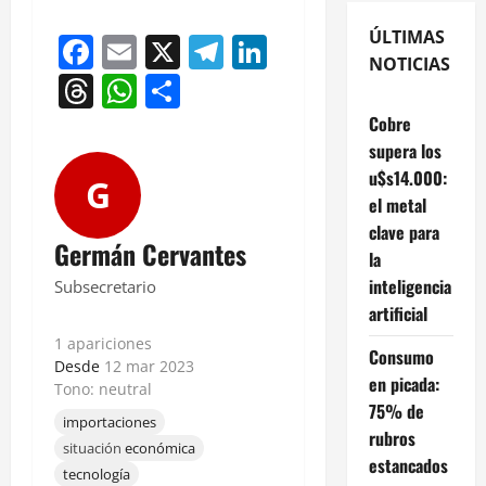
ÚLTIMAS
Facebook
Email
X
Telegram
LinkedIn
NOTICIAS
Threads
WhatsApp
Compartir
Cobre
supera los
u$s14.000:
G
el metal
clave para
Germán Cervantes
la
inteligencia
Subsecretario
artificial
1 apariciones
Consumo
Desde
12 mar 2023
en picada:
Tono: neutral
75% de
importaciones
rubros
situación
económica
estancados
tecnología