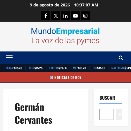
Saltar
9 de agosto de 2026
10:37:08 AM
al
Facebook
Twitter
Linkedin
Youtube
Instagram
contenido
Menú
principal
|
|
|
|
|
$1520
$1525
$1976
$1528
$1581
$14
OFICIAL
BLUE
TARJETA
MEP
CCL
MAYORISTA
NOTICIAS DE HOY
BUSCAR
Germán
Buscar
Cervantes