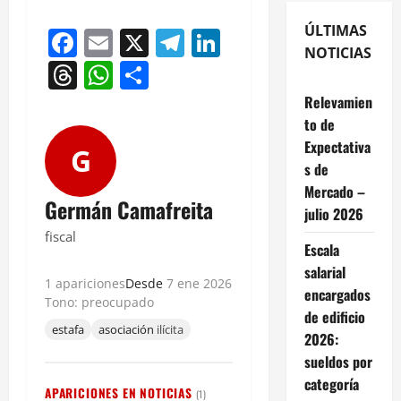
ÚLTIMAS
Facebook
Email
X
Telegram
LinkedIn
NOTICIAS
Threads
WhatsApp
Compartir
Relevamien
to de
Expectativa
G
s de
Mercado –
Germán Camafreita
julio 2026
fiscal
Escala
salarial
1 apariciones
Desde
7 ene 2026
encargados
Tono: preocupado
de edificio
estafa
asociación
ilícita
2026:
sueldos por
categoría
APARICIONES EN NOTICIAS
(1)