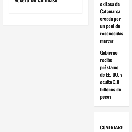
v
exitosa de
e
Catamarca
creada por
g
un pool de
reconocidas
a
marcas
c
Gobierno
recibe
i
préstamo
ó
de EE. UU. y
oculta 3,8
n
billones de
pesos
d
e
e
COMENTARIOS