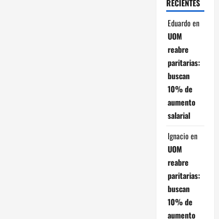
RECIENTES
n
Eduardo
en
t
UOM
r
reabre
paritarias:
a
buscan
d
10% de
aumento
a
salarial
s
Ignacio
en
UOM
reabre
paritarias:
buscan
10% de
aumento