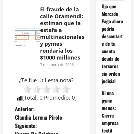
Ojo que
El fraude de la
Mercado
calle Otamendi:
Pago ahora
estiman que la
podría
estafa a
descontart
multinacionales
e de tu
y pymes
rondaría los
cuenta
$1000 millones
deuda de
7 de enero de 2026
terceros
sin orden
¿Te fue útil esta
nota
?
judicial
Ni una
[
Total
:
0
Promedio
:
0
]
pyme
N
menos:
Anterior:
Cierra
Claudia Lorena Pirolo
a
empresa
Siguiente:
textil
Vocero De Coinbase