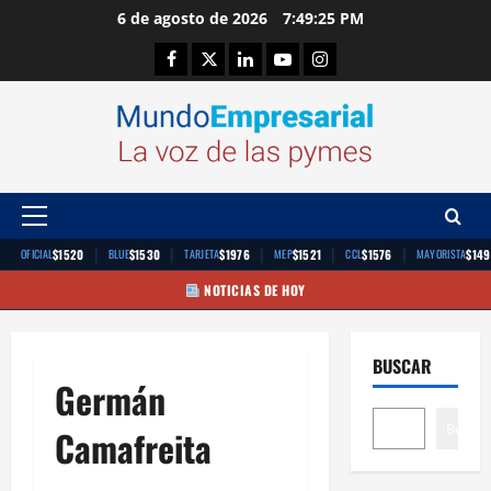
Saltar
6 de agosto de 2026
7:49:25 PM
al
Facebook
Twitter
Linkedin
Youtube
Instagram
contenido
Menú
principal
|
|
|
|
|
$1520
$1530
$1976
$1521
$1576
$149
OFICIAL
BLUE
TARJETA
MEP
CCL
MAYORISTA
NOTICIAS DE HOY
BUSCAR
Germán
Buscar
Camafreita