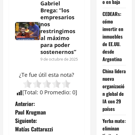
o en baja
Gabriel
Brega: “los
CEDEARs:
empresarios
cómo
nos
invertir en
restringimos
inmuebles
al máximo
de EE.UU.
para poder
desde
sostenernos”
Argentina
9 de octubre de 2025
China lidera
¿Te fue útil esta
nota
?
nueva
organizació
[
Total
:
0
Promedio
:
0
]
n global de
IA con 29
N
Anterior:
países
Paul Krugman
a
Siguiente:
Yerba mate:
v
eliminan
Matías Cattaruzzi