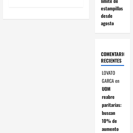
límite de
e
estampillas
desde
g
agosto
a
c
COMENTARIOS
i
RECIENTES
ó
LOVATO
n
GARCA
en
UOM
d
reabre
paritarias:
e
buscan
e
10% de
aumento
n