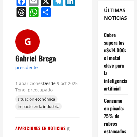
Facebook
Email
X
Telegram
LinkedIn
Threads
WhatsApp
Compartir
ÚLTIMAS
NOTICIAS
Cobre
G
supera los
u$s14.000:
Gabriel Brega
el metal
clave para
presidente
la
inteligencia
1 apariciones
Desde
9 oct 2025
artificial
Tono: preocupado
situación
económica
Consumo
impacto en la
industria
en picada:
75% de
rubros
APARICIONES EN NOTICIAS
(1)
estancados