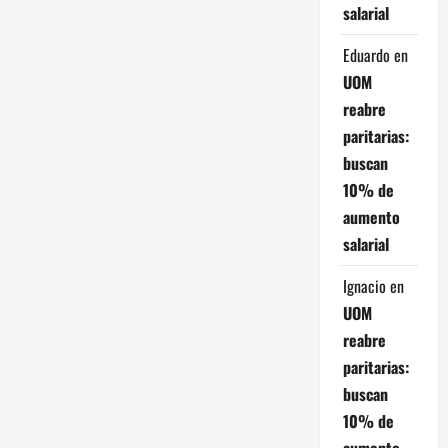
salarial
t
Eduardo
en
r
UOM
reabre
a
paritarias:
d
buscan
10% de
a
aumento
s
salarial
Ignacio
en
UOM
reabre
paritarias:
buscan
10% de
aumento