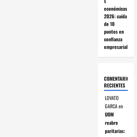
ó
s
económicas
n
2026: caída
d
de 10
puntos en
e
confianza
empresarial
e
n
t
COMENTARIOS
RECIENTES
r
LOVATO
a
GARCA
en
d
UOM
reabre
a
paritarias: