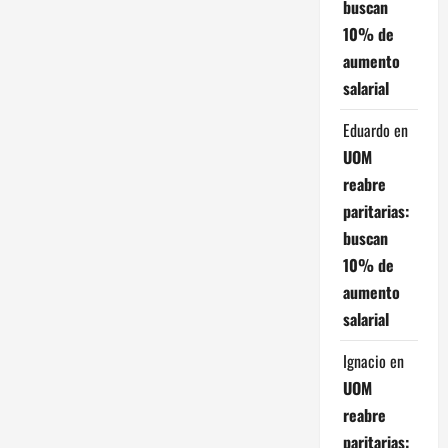
s
buscan
10% de
aumento
salarial
Eduardo
en
UOM
reabre
paritarias:
buscan
10% de
aumento
salarial
Ignacio
en
UOM
reabre
paritarias: