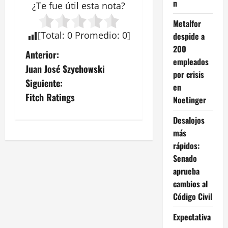
n
¿Te fue útil esta
nota
?
Metalfor
[
Total
:
0
Promedio
:
0
]
despide a
200
N
Anterior:
empleados
Juan José Szychowski
a
por crisis
Siguiente:
en
v
Fitch Ratings
Noetinger
e
Desalojos
más
g
rápidos:
Senado
a
aprueba
c
cambios al
Código Civil
i
Expectativa