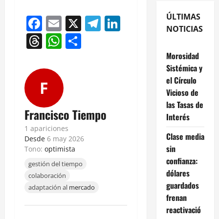
ÚLTIMAS
Facebook
Email
X
Telegram
LinkedIn
NOTICIAS
Threads
WhatsApp
Compartir
Morosidad
Sistémica y
el Círculo
F
Vicioso de
las Tasas de
Francisco Tiempo
Interés
1 apariciones
Clase media
Desde
6 may 2026
sin
Tono:
optimista
confianza:
gestión del tiempo
dólares
colaboración
guardados
adaptación al
mercado
frenan
reactivació