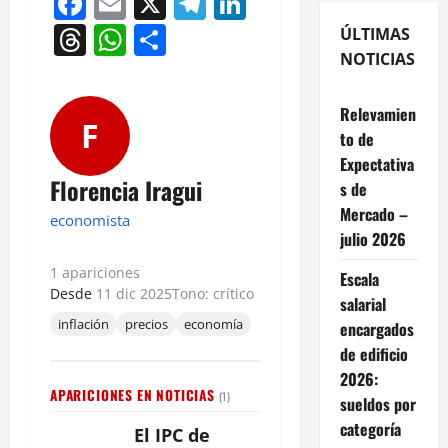
Facebook
Email
X
Telegram
LinkedIn
Threads
WhatsApp
Compartir
ÚLTIMAS
NOTICIAS
Relevamien
F
to de
Expectativa
Florencia Iragui
s de
Mercado –
economista
julio 2026
1 apariciones
Escala
Desde
11 dic 2025
Tono: crítico
salarial
inflación
precios
economía
encargados
de edificio
2026:
APARICIONES EN NOTICIAS
(1)
sueldos por
categoría
El IPC de