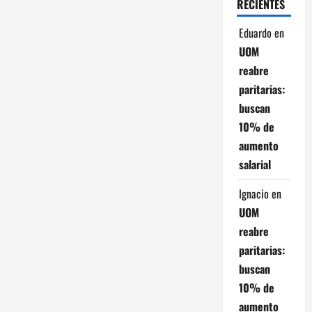
RECIENTES
t
Eduardo
en
r
UOM
reabre
a
paritarias:
d
buscan
10% de
a
aumento
salarial
s
Ignacio
en
UOM
reabre
paritarias:
buscan
10% de
aumento