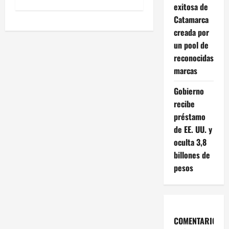
exitosa de
e
Catamarca
g
creada por
un pool de
a
reconocidas
marcas
c
Gobierno
i
recibe
ó
préstamo
de EE. UU. y
n
oculta 3,8
billones de
d
pesos
e
e
COMENTARIOS
n