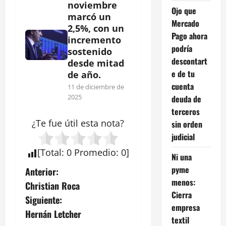
noviembre
Ojo que
marcó un
Mercado
2,5%, con un
Pago ahora
incremento
podría
sostenido
descontart
desde mitad
e de tu
de año.
cuenta
11 de diciembre de
2025
deuda de
terceros
¿Te fue útil esta
nota
?
sin orden
judicial
[
Total
:
0
Promedio
:
0
]
Ni una
N
pyme
Anterior:
menos:
Christian Roca
a
Cierra
Siguiente:
empresa
v
Hernán Letcher
textil