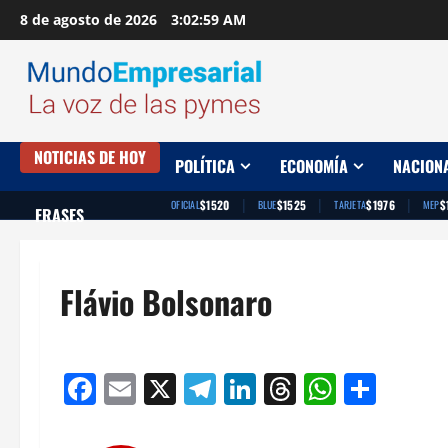
Saltar
8 de agosto de 2026
3:03:00 AM
al
contenido
NOTICIAS DE HOY
POLÍTICA
ECONOMÍA
NACION
|
|
|
$1520
$1525
$1976
$
OFICIAL
BLUE
TARJETA
MEP
FRASES
Flávio Bolsonaro
Facebook
Email
X
Telegram
LinkedIn
Threads
Whats
Comp