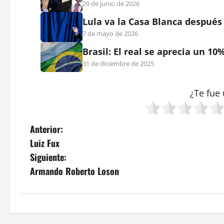
29 de junio de 2026
Lula va la Casa Blanca despué
7 de mayo de 2026
Brasil: El real se aprecia un 10
31 de diciembre de 2025
¿Te fue 
N
Anterior:
Luiz Fux
a
Siguiente:
v
Armando Roberto Loson
e
g