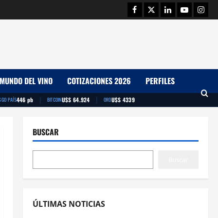
Facebook
Twitter
Linkedin
Youtube
Insta
MUNDO DEL VINO
COTIZACIONES 2026
PERFILES
|
|
446 pb
U$S 64.924
U$S 4339
SGO PAÍS
BITCOIN
ORO
BUSCAR
Buscar
ÚLTIMAS NOTICIAS