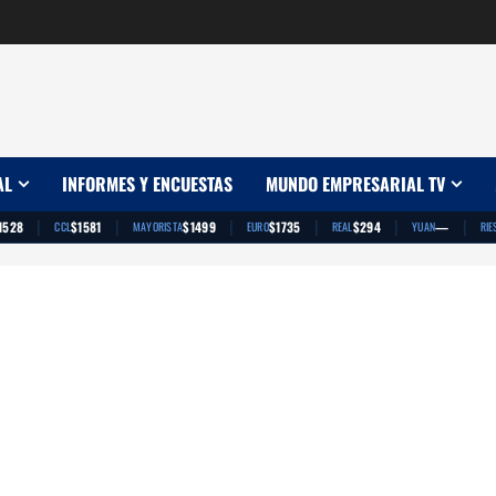
AL
INFORMES Y ENCUESTAS
MUNDO EMPRESARIAL TV
|
|
|
|
|
|
1528
$1581
$1499
$1735
$294
—
CCL
MAYORISTA
EURO
REAL
YUAN
RIE
App
artir