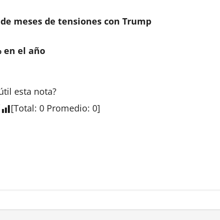
s de meses de tensiones con Trump
% en el año
útil esta
nota
?
[
Total
:
0
Promedio
:
0
]