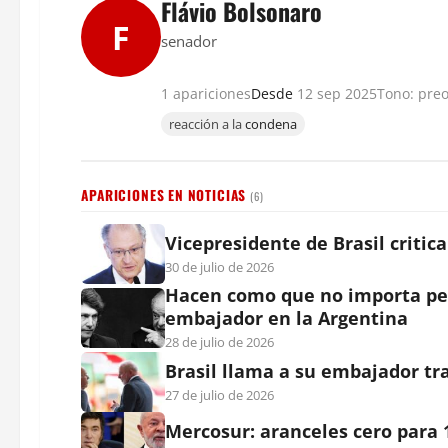
Flávio Bolsonaro
F
senador
1 apariciones
Desde
12 sep 2025
Tono: pre
reacción a la
condena
APARICIONES EN NOTICIAS
(6)
Vicepresidente de Brasil critic
30 de julio de 2026
Hacen como que no importa per
embajador en la Argentina
28 de julio de 2026
Brasil llama a su embajador tra
27 de julio de 2026
Mercosur: aranceles cero para 