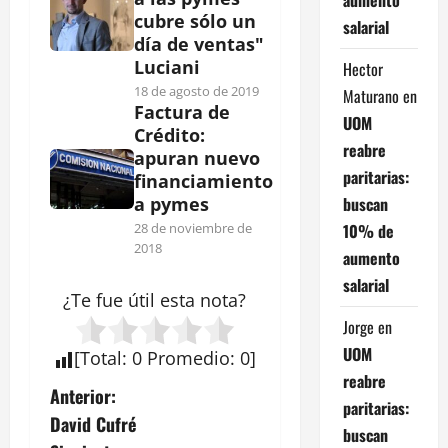
cubre sólo un
salarial
día de ventas"
Luciani
Hector
18 de agosto de 2019
Maturano
en
Factura de
UOM
Crédito:
reabre
apuran nuevo
paritarias:
financiamiento
buscan
a pymes
10% de
28 de noviembre de
2018
aumento
salarial
¿Te fue útil esta
nota
?
Jorge
en
UOM
[
Total
:
0
Promedio
:
0
]
reabre
N
Anterior:
paritarias:
David Cufré
a
buscan