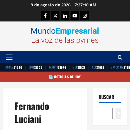
Saltar
9 de agosto de 2026
7:27:11 AM
al
Facebook
Twitter
Linkedin
Youtube
Instagram
contenido
Menú
principal
|
|
|
|
|
$1520
$1525
$1976
$1528
$1581
$14
OFICIAL
BLUE
TARJETA
MEP
CCL
MAYORISTA
NOTICIAS DE HOY
BUSCAR
Fernando
Buscar
Luciani