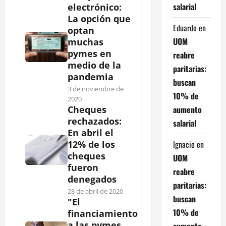
salarial
electrónico:
La opción que
Eduardo
en
optan
UOM
muchas
pymes en
reabre
medio de la
paritarias:
pandemia
buscan
3 de noviembre de
10% de
2020
aumento
Cheques
rechazados:
salarial
En abril el
Ignacio
en
12% de los
cheques
UOM
fueron
reabre
denegados
paritarias:
28 de abril de 2020
buscan
"El
10% de
financiamiento
a las pymes
aumento