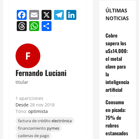
ÚLTIMAS
Facebook
Email
X
Telegram
LinkedIn
NOTICIAS
Threads
WhatsApp
Compartir
Cobre
supera los
u$s14.000:
F
el metal
clave para
Fernando Luciani
la
inteligencia
titular
artificial
1 apariciones
Consumo
Desde
28 nov 2018
en picada:
Tono:
optimista
75% de
factura de crédito
electrónica
rubros
financiamiento
pymes
estancados
cadenas de pago