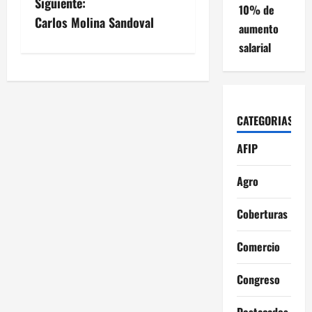
Siguiente:
10% de
v
Carlos Molina Sandoval
aumento
salarial
e
g
a
CATEGORIAS
c
AFIP
i
Agro
ó
Coberturas
n
Comercio
d
Congreso
e
Destacados