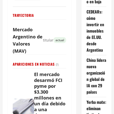
o en baja
CEDEARs:
TRAYECTORIA
cómo
invertir en
Mercado
inmuebles
Argentino
de
de EE.UU.
titular
actual
desde
Valores
Argentina
(MAV)
China lidera
APARICIONES EN NOTICIAS
(7)
nueva
organizació
El mercado
n global de
desarmó FCI
IA con 29
pyme por
países
$3.300
millones en
Yerba mate:
un día debido
eliminan
a una