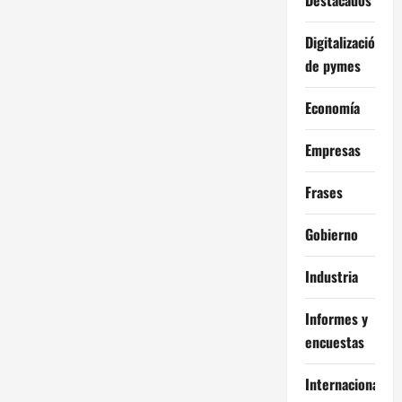
e
n
Digitalización
de pymes
t
Economía
r
Empresas
a
d
Frases
a
Gobierno
s
Industria
Informes y
encuestas
Internacional