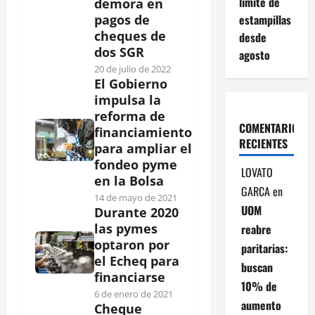
límite de
demora en
estampillas
pagos de
cheques de
desde
dos SGR
agosto
20 de julio de 2022
El Gobierno
impulsa la
reforma de
COMENTARIOS
financiamiento
RECIENTES
para ampliar el
fondeo pyme
LOVATO
en la Bolsa
GARCA
en
14 de mayo de 2021
UOM
Durante 2020
las pymes
reabre
optaron por
paritarias:
el Echeq para
buscan
financiarse
10% de
6 de enero de 2021
aumento
Cheque