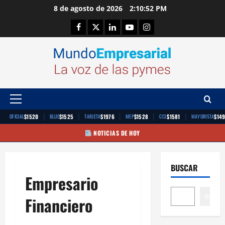
Saltar
8 de agosto de 2026
2:10:52 PM
al
Facebook
Twitter
Linkedin
Youtube
Instagram
contenido
Menú
principal
|
|
|
|
|
$1520
$1525
$1976
$1528
$1581
$14
OFICIAL
BLUE
TARJETA
MEP
CCL
MAYORISTA
NOTICIAS DE HOY
BUSCAR
Empresario
Buscar
Financiero