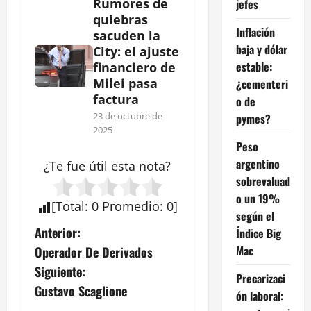
Rumores de
jefes
quiebras
Inflación
sacuden la
baja y dólar
City: el ajuste
estable:
financiero de
Milei pasa
¿cementeri
factura
o de
23 de octubre de
pymes?
2025
Peso
argentino
¿Te fue útil esta
nota
?
sobrevaluad
o un 19%
[
Total
:
0
Promedio
:
0
]
según el
N
Anterior:
Índice Big
Mac
Operador De Derivados
a
Siguiente:
Precarizaci
v
Gustavo Scaglione
ón laboral: