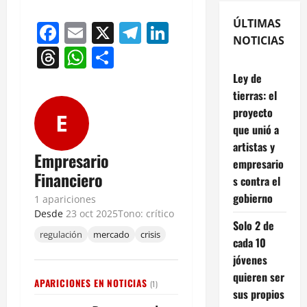
ÚLTIMAS
Facebook
Email
X
Telegram
LinkedIn
NOTICIAS
Threads
WhatsApp
Compartir
Ley de
tierras: el
proyecto
E
que unió a
artistas y
Empresario
empresario
Financiero
s contra el
gobierno
1 apariciones
Desde
23 oct 2025
Tono: crítico
Solo 2 de
regulación
mercado
crisis
cada 10
jóvenes
quieren ser
APARICIONES EN NOTICIAS
(1)
sus propios