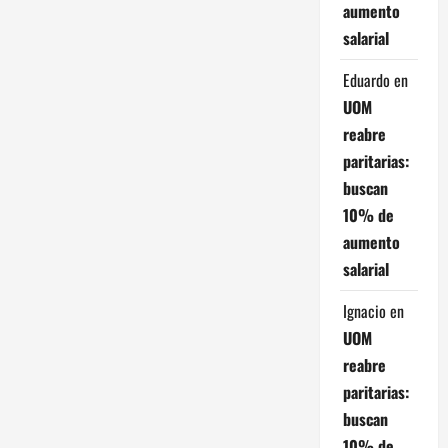
aumento
t
salarial
r
Eduardo
en
a
UOM
reabre
d
paritarias:
buscan
a
10% de
s
aumento
salarial
Ignacio
en
UOM
reabre
paritarias:
buscan
10% de