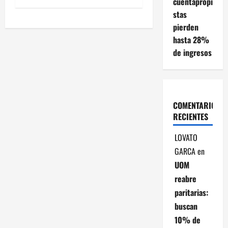
cuentapropi
e
stas
g
pierden
hasta 28%
a
de ingresos
c
i
COMENTARIOS
ó
RECIENTES
n
LOVATO
GARCA
en
d
UOM
e
reabre
paritarias:
e
buscan
n
10% de